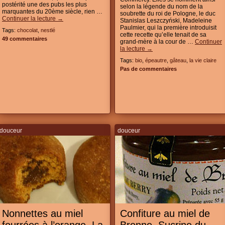
postérité une des pubs les plus
selon la légende du nom de la
marquantes du 20ème siècle, rien …
soubrette du roi de Pologne, le duc
Continuer la lecture
→
Stanislas Leszczyński, Madeleine
Paulmier, qui la première introduisit
Tags:
chocolat
,
nestlé
cette recette qu’elle tenait de sa
49 commentaires
grand-mère à la cour de …
Continuer
la lecture
→
Tags:
bio
,
épeautre
,
gâteau
,
la vie claire
Pas de commentaires
douceur
douceur
Nonnettes au miel
Confiture au miel de