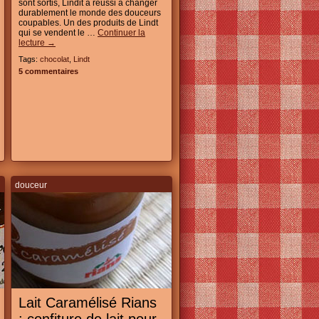
sont sortis, Lindit a réussi a changer
durablement le monde des douceurs
coupables. Un des produits de Lindt
qui se vendent le …
Continuer la
lecture
→
Tags:
chocolat
,
Lindt
5 commentaires
douceur
Lait Caramélisé Rians