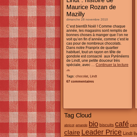
Lindt : histoire de
Maurice Rozan de
Mazilly
dimanche 28 novembre 2010
C’est bientôt Noël ! Comme chaque
année, les magasins sont remplis de
bonnes choses à manger que l’on ne
voit qu’en fin d’année, comme c’est le
cas pour de nombreux chocolats.
Dans notre Franprix de quartier
habituel, tout un rayon en tête de
gondole est consacré aux Pyrénéens
de Lindt, une petite douceur très
spéciale, avec …
Continuer la lecture
→
Tags:
chocolat
,
Lindt
67 commentaires
Tag Cloud
bio
café
biscuits
ca
abricot
amande
Leader Price
claire
Lindt
l