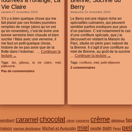
fourrées à l’orange, La
Brenne, Sucrine du
Vie Claire
Berry
samedi 27 novembre 2010
dimanche 21 novembre 2010
S’il y a bien quelque chose qui me
Le Berry est une région riche en
fait plaisir par ces froides journées
spécialités culinaires, qui peuvent
remplies de neige (alors qu’on est
sembler parfois exotiques aux yeux
qu’en novembre), c’est de boire une
d’un parisien. C’est notamment le cas
bonne verveine bien chaude et bien
d’une confiture spéciale, que j’ai
sucrée ! Mais avec une verveine, il
découvert en visitant la Maison du
me faut un petit quelque chose,
Parc, située en plein parc naturel de
histoire de ne pas avoir que de la
la Brenne. Il s’agit d’une confiture au
flotte dans l’estomac. …
Continuer la
miel de Brenne, au goût de la sucrine
lecture
→
…
Continuer la lecture
→
Tags:
bio
,
gâteau
,
la vie claire
,
miel
,
Tags:
confiture
,
miel
,
petit-déjeuner
pâtisserie
2 commentaires
Pas de commentaires
chocolat
crème
caramel
fas
membert
citron
conserve
diététique
miel
pet
pain
ivraison
Michel et Augustin
nestlé
marque distributeur
Pepsi