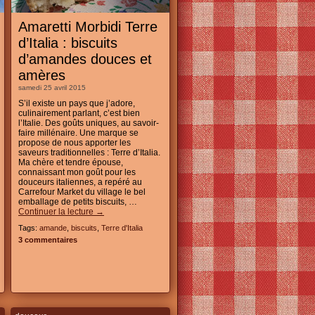
Amaretti Morbidi Terre
d’Italia : biscuits
d’amandes douces et
amères
samedi 25 avril 2015
S’il existe un pays que j’adore,
culinairement parlant, c’est bien
l’Italie. Des goûts uniques, au savoir-
faire millénaire. Une marque se
propose de nous apporter les
saveurs traditionnelles : Terre d’Italia.
Ma chère et tendre épouse,
connaissant mon goût pour les
douceurs italiennes, a repéré au
Carrefour Market du village le bel
emballage de petits biscuits, …
Continuer la lecture
→
Tags:
amande
,
biscuits
,
Terre d'Italia
3 commentaires