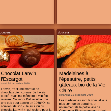
douceur
douceur
Chocolat Lanvin,
Madeleines à
l’Escargot
l’épeautre, petits
mardi 14 décembre 2010
gâteaux bio de la Vie
Lanvin, c’est une marque de
Claire
chocolats bien connue. Je l’avais
dimanche 12 décembre 2010
oublié, mais ma mémoire a vite été
ravivée : Salvador Dali avait tourné
Les madeleines sont la spécialité la
une pub pour Lanvin en 1968! On se
plus connue de Lorraine, et
souvient de son « Je suis fou du
notamment de la petite ville de
chocolat Lanvin! », qui restera pour la
Commercy. Elles se nomment ainsi