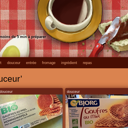
 moins de 5 min à préparer
t
douceur
entrée
fromage
ingrédient
repas
uceur’
douceur
douceur