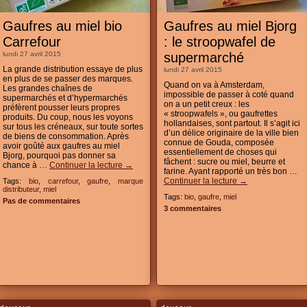
Gaufres au miel bio
Gaufres au miel Bjorg
Carrefour
: le stroopwafel de
lundi 27 avril 2015
supermarché
La grande distribution essaye de plus
lundi 27 avril 2015
en plus de se passer des marques.
Quand on va à Amsterdam,
Les grandes chaînes de
impossible de passer à coté quand
supermarchés et d’hypermarchés
on a un petit creux : les
préfèrent pousser leurs propres
« stroopwafels », ou gaufrettes
produits. Du coup, nous les voyons
hollandaises, sont partout. Il s’agit ici
sur tous les créneaux, sur toute sortes
d’un délice originaire de la ville bien
de biens de consommation. Après
connue de Gouda, composée
avoir goûté aux gaufres au miel
essentiellement de choses qui
Bjorg, pourquoi pas donner sa
fâchent : sucre ou miel, beurre et
chance à …
Continuer la lecture
→
farine. Ayant rapporté un très bon …
Continuer la lecture
→
Tags:
bio
,
carrefour
,
gaufre
,
marque
distributeur
,
miel
Tags:
bio
,
gaufre
,
miel
Pas de commentaires
3 commentaires