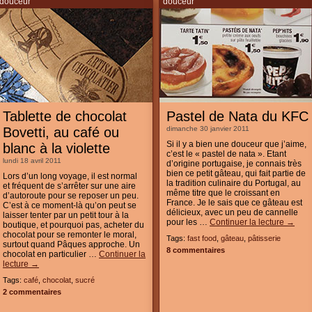
douceur
douceur
Tablette de chocolat
Pastel de Nata du KFC
Bovetti, au café ou
dimanche 30 janvier 2011
Si il y a bien une douceur que j’aime,
blanc à la violette
c’est le « pastel de nata ». Etant
lundi 18 avril 2011
d’origine portugaise, je connais très
bien ce petit gâteau, qui fait partie de
Lors d’un long voyage, il est normal
la tradition culinaire du Portugal, au
et fréquent de s’arrêter sur une aire
même titre que le croissant en
d’autoroute pour se reposer un peu.
France. Je le sais que ce gâteau est
C’est à ce moment-là qu’on peut se
délicieux, avec un peu de cannelle
laisser tenter par un petit tour à la
pour les …
Continuer la lecture
→
boutique, et pourquoi pas, acheter du
chocolat pour se remonter le moral,
Tags:
fast food
,
gâteau
,
pâtisserie
surtout quand Pâques approche. Un
8 commentaires
chocolat en particulier …
Continuer la
lecture
→
Tags:
café
,
chocolat
,
sucré
2 commentaires