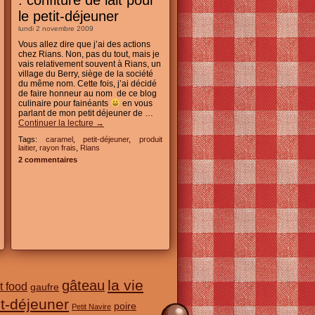
: confiture de lait pour
le petit-déjeuner
lundi 2 novembre 2009
Vous allez dire que j’ai des actions
chez Rians. Non, pas du tout, mais je
vais relativement souvent à Rians, un
village du Berry, siège de la société
du même nom. Cette fois, j’ai décidé
de faire honneur au nom de ce blog
culinaire pour fainéants
en vous
parlant de mon petit déjeuner de …
Continuer la lecture
→
Tags:
caramel
,
petit-déjeuner
,
produit
laitier
,
rayon frais
,
Rians
2 commentaires
la vie
gâteau
t food
gaufre
it-déjeuner
poire
Petit Navire