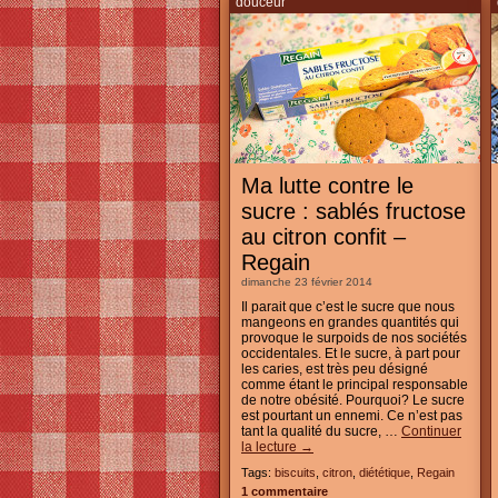
douceur
Ma lutte contre le
sucre : sablés fructose
au citron confit –
Regain
dimanche 23 février 2014
Il parait que c’est le sucre que nous
mangeons en grandes quantités qui
provoque le surpoids de nos sociétés
occidentales. Et le sucre, à part pour
les caries, est très peu désigné
comme étant le principal responsable
de notre obésité. Pourquoi? Le sucre
est pourtant un ennemi. Ce n’est pas
tant la qualité du sucre, …
Continuer
la lecture
→
Tags:
biscuits
,
citron
,
diététique
,
Regain
1 commentaire