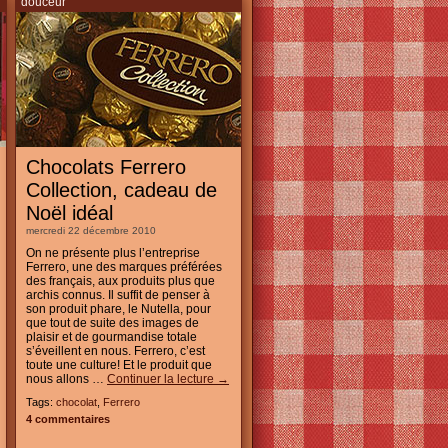
douceur
Chocolats Ferrero
Collection, cadeau de
Noël idéal
mercredi 22 décembre 2010
On ne présente plus l’entreprise
Ferrero, une des marques préférées
des français, aux produits plus que
archis connus. Il suffit de penser à
son produit phare, le Nutella, pour
que tout de suite des images de
plaisir et de gourmandise totale
s’éveillent en nous. Ferrero, c’est
toute une culture! Et le produit que
nous allons …
Continuer la lecture
→
Tags:
chocolat
,
Ferrero
4 commentaires