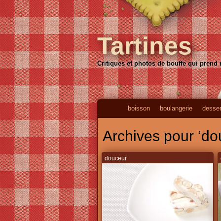
Tartines
Critiques et photos de bouffe qui prend
boisson
boulangerie
desser
Archives pour ‘do
douceur