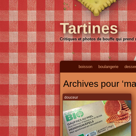
Tartines
Critiques et photos de bouffe qui prend
boisson
boulangerie
desser
Archives pour ‘ma
douceur