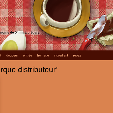
 moins de 5 min à préparer
t
douceur
entrée
fromage
ingrédient
repas
rque distributeur’