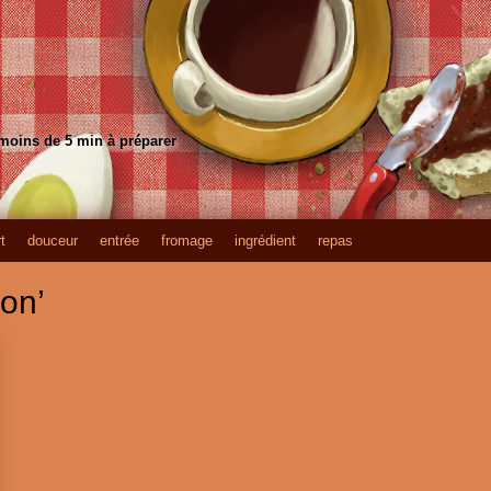
 moins de 5 min à préparer
t
douceur
entrée
fromage
ingrédient
repas
ron’