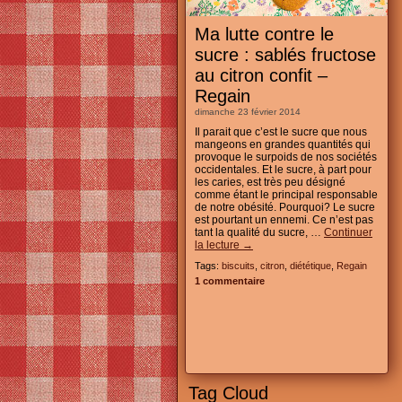
Ma lutte contre le
sucre : sablés fructose
au citron confit –
Regain
dimanche 23 février 2014
Il parait que c’est le sucre que nous
mangeons en grandes quantités qui
provoque le surpoids de nos sociétés
occidentales. Et le sucre, à part pour
les caries, est très peu désigné
comme étant le principal responsable
de notre obésité. Pourquoi? Le sucre
est pourtant un ennemi. Ce n’est pas
tant la qualité du sucre, …
Continuer
la lecture
→
Tags:
biscuits
,
citron
,
diététique
,
Regain
1 commentaire
Tag Cloud