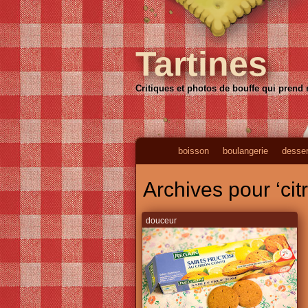
Tartines
Critiques et photos de bouffe qui prend
boisson
boulangerie
desser
Archives pour ‘cit
douceur