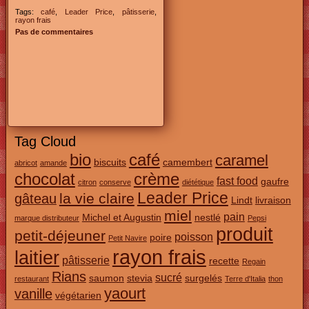
Tags:
café
,
Leader Price
,
pâtisserie
,
rayon frais
Pas de commentaires
Tag Cloud
bio
café
caramel
biscuits
camembert
abricot
amande
chocolat
crème
fast food
gaufre
citron
conserve
diététique
Leader Price
la vie claire
gâteau
Lindt
livraison
miel
pain
Michel et Augustin
nestlé
marque distributeur
Pepsi
produit
petit-déjeuner
poisson
poire
Petit Navire
rayon frais
laitier
pâtisserie
recette
Regain
Rians
sucré
saumon
stevia
surgelés
restaurant
Terre d'Italia
thon
yaourt
vanille
végétarien