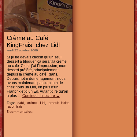
Crème au Café
KingFrais, chez Lidl
jeudi 22 octobre 2009
Si je ne devais choisir qu’un seul
dessert à bloguer, ça serait la crème
au café. C’est, j’ai l’impression, mon
dessert préféré, principalement
depuis la crème au café Rians.
Depuis notre déménagement, nous
avons maintenant pas trop loin de
chez nous un Lidl, en plus d’un
Franprix et d’un Ed. Autant dire qu’on
a plus …
Continuer la lecture
→
Tags:
café
,
crème
,
Lidl
,
produit laitier
,
rayon frais
5 commentaires