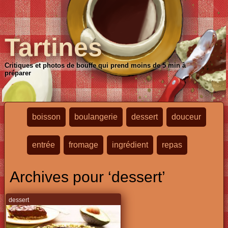
Tartines
Critiques et photos de bouffe qui prend moins de 5 min à
préparer
boisson
boulangerie
dessert
douceur
entrée
fromage
ingrédient
repas
Archives pour ‘dessert’
dessert