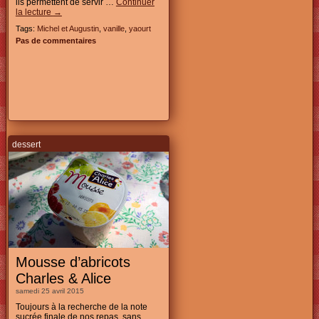
ils permettent de servir …
Continuer
la lecture
→
Tags:
Michel et Augustin
,
vanille
,
yaourt
Pas de commentaires
dessert
Mousse d’abricots
Charles & Alice
samedi 25 avril 2015
Toujours à la recherche de la note
sucrée finale de nos repas, sans