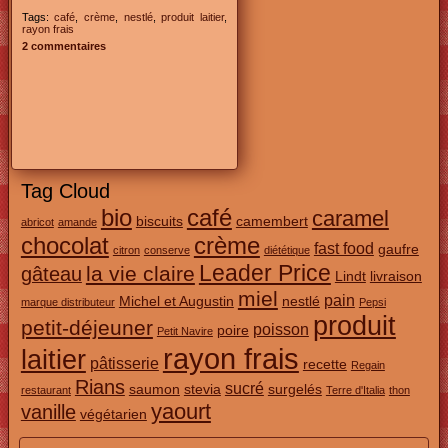
Tags:
café
,
crème
,
nestlé
,
produit laitier
,
rayon frais
2 commentaires
Tag Cloud
bio
café
caramel
biscuits
camembert
abricot
amande
chocolat
crème
fast food
gaufre
citron
conserve
diététique
Leader Price
la vie claire
gâteau
Lindt
livraison
miel
pain
Michel et Augustin
nestlé
marque distributeur
Pepsi
produit
petit-déjeuner
poisson
poire
Petit Navire
rayon frais
laitier
pâtisserie
recette
Regain
Rians
sucré
saumon
stevia
surgelés
restaurant
Terre d'Italia
thon
yaourt
vanille
végétarien