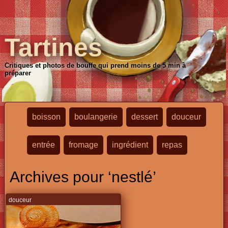
Tartines
Critiques et photos de bouffe qui prend moins de 5 min à
préparer
boisson
boulangerie
dessert
douceur
entrée
fromage
ingrédient
repas
Archives pour ‘nestlé’
douceur