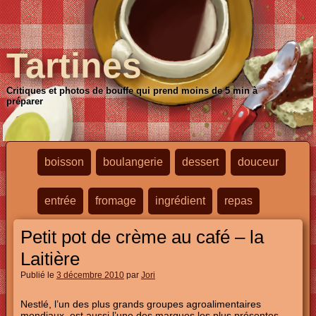
Tartines
Critiques et photos de bouffe qui prend moins de 5 min à
préparer
boisson
boulangerie
dessert
douceur
entrée
fromage
ingrédient
repas
Petit pot de crème au café – la
Laitière
Publié le
3 décembre 2010
par
Jori
Nestlé, l’un des plus grands groupes agroalimentaires
mondiaux, est aussi l’une des marques les plus présentes