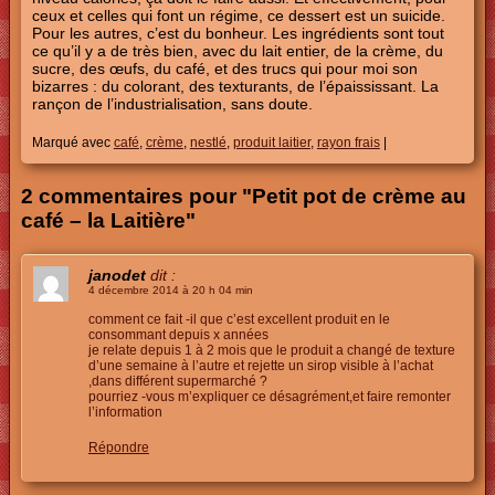
ceux et celles qui font un régime, ce dessert est un suicide.
Pour les autres, c’est du bonheur. Les ingrédients sont tout
ce qu’il y a de très bien, avec du lait entier, de la crème, du
sucre, des œufs, du café, et des trucs qui pour moi son
bizarres : du colorant, des texturants, de l’épaississant. La
rançon de l’industrialisation, sans doute.
Marqué avec
café
,
crème
,
nestlé
,
produit laitier
,
rayon frais
|
2 commentaires pour "Petit pot de crème au
café – la Laitière"
janodet
dit :
4 décembre 2014 à 20 h 04 min
comment ce fait -il que c’est excellent produit en le
consommant depuis x années
je relate depuis 1 à 2 mois que le produit a changé de texture
d’une semaine à l’autre et rejette un sirop visible à l’achat
,dans différent supermarché ?
pourriez -vous m’expliquer ce désagrément,et faire remonter
l’information
Répondre