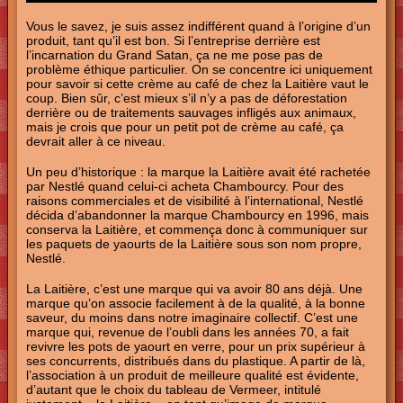
Vous le savez, je suis assez indifférent quand à l’origine d’un
produit, tant qu’il est bon. Si l’entreprise derrière est
l’incarnation du Grand Satan, ça ne me pose pas de
problème éthique particulier. On se concentre ici uniquement
pour savoir si cette crème au café de chez la Laitière vaut le
coup. Bien sûr, c’est mieux s’il n’y a pas de déforestation
derrière ou de traitements sauvages infligés aux animaux,
mais je crois que pour un petit pot de crème au café, ça
devrait aller à ce niveau.
Un peu d’historique : la marque la Laitière avait été rachetée
par Nestlé quand celui-ci acheta Chambourcy. Pour des
raisons commerciales et de visibilité à l’international, Nestlé
décida d’abandonner la marque Chambourcy en 1996, mais
conserva la Laitière, et commença donc à communiquer sur
les paquets de yaourts de la Laitière sous son nom propre,
Nestlé.
La Laitière, c’est une marque qui va avoir 80 ans déjà. Une
marque qu’on associe facilement à de la qualité, à la bonne
saveur, du moins dans notre imaginaire collectif. C’est une
marque qui, revenue de l’oubli dans les années 70, a fait
revivre les pots de yaourt en verre, pour un prix supérieur à
ses concurrents, distribués dans du plastique. A partir de là,
l’association à un produit de meilleure qualité est évidente,
d’autant que le choix du tableau de Vermeer, intitulé