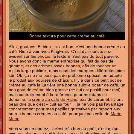
Bonne texture pour cette crème au café
Allez, goutons. Et bien… c’est bon, c’est une bonne crème au
café. Rien à voir avec KingFrais. C’est d’ailleurs assez
évident sur les photos, la texture n’est pas du tout pareille.
Nous avons donc la même entreprise qui fait du bas de
gamme, et des crèmes assez bonnes, afin de toucher un
« plus large public », mais sous des marques différentes bien
sûr. Ok, ça ne me pose pas de problème spécial, on adapte
le produit aux bourses de chacun. Il y a dans ce petit pot de
crème au café la Laitière une bonne subtile odeur de café, un
bon gout de crème bien grasse (ce qui est positif pour moi),
mais contrairement à la référence pour moi dans ce
domaine, la
crème au café de Rians
, pas de caramel. Ils ont
beau dire que c’est « cuit au four », je ne vois pas l’avantage
concrètement pour mes papilles gustatives par rapport aux
autres bonnes crèmes au café, pourquoi pas celle de
Marie
Morin
.
Vous vous en doutez, si c’est très bon au goût, c’est qu’au
niveau calories, ça doit le faire aussi. Et effectivement, pour