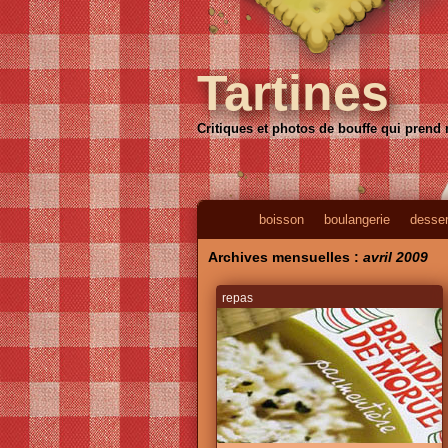
Tartines
Critiques et photos de bouffe qui prend
boisson
boulangerie
desser
Archives mensuelles :
avril 2009
repas