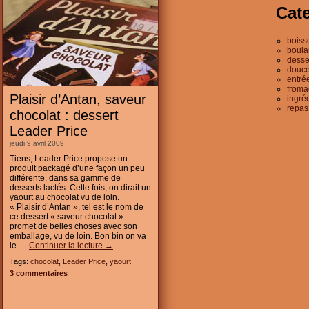
Cat
boiss
boula
desse
douce
entré
froma
Plaisir d’Antan, saveur
ingré
repas
chocolat : dessert
Leader Price
jeudi 9 avril 2009
Tiens, Leader Price propose un
produit packagé d’une façon un peu
différente, dans sa gamme de
desserts lactés. Cette fois, on dirait un
yaourt au chocolat vu de loin.
« Plaisir d’Antan », tel est le nom de
ce dessert « saveur chocolat »
promet de belles choses avec son
emballage, vu de loin. Bon bin on va
le …
Continuer la lecture
→
Tags:
chocolat
,
Leader Price
,
yaourt
3 commentaires