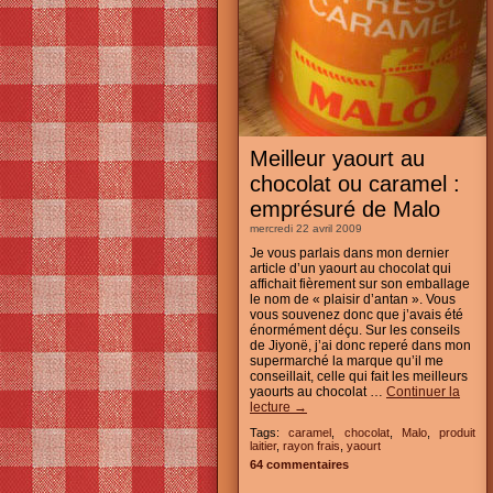
Meilleur yaourt au
chocolat ou caramel :
emprésuré de Malo
mercredi 22 avril 2009
Je vous parlais dans mon dernier
article d’un yaourt au chocolat qui
affichait fièrement sur son emballage
le nom de « plaisir d’antan ». Vous
vous souvenez donc que j’avais été
énormément déçu. Sur les conseils
de Jiyonë, j’ai donc reperé dans mon
supermarché la marque qu’il me
conseillait, celle qui fait les meilleurs
yaourts au chocolat …
Continuer la
lecture
→
Tags:
caramel
,
chocolat
,
Malo
,
produit
laitier
,
rayon frais
,
yaourt
64 commentaires