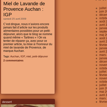
Miel de Lavande de
juille
Provence Auchan :
juin 
IGP
déce
octob
samedi 25 avril 2009
août 
C’est dingue, nous n’avions encore
avril 
jamais fait d’article sur les produits
janvi
alimentaires possibles pour un petit-
septe
déjeuner, alors que le blog se nomme
mai 2
quand même « Tartines » ! On va
août 
tenter de réparer ça, avec pour ce
avril 
premier article, la mise à l’honneur du
févri
miel de lavande de Provence, de
janvi
marque Auchan.
avril 
mars 
Tags:
Auchan
,
IGP
,
miel
,
petit-déjeuner
janvi
2 commentaires
déce
nove
octob
juille
févri
nove
octob
juille
juin 
mai 2
avril 
mars 
févri
dessert