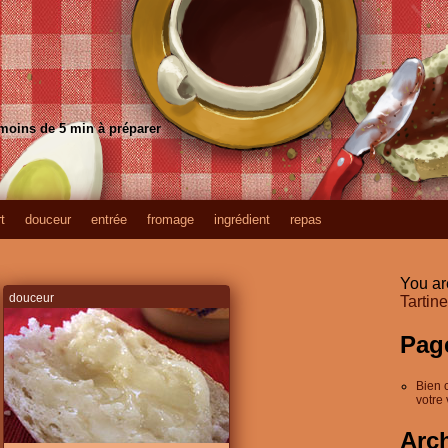
 moins de 5 min à préparer
t
douceur
entrée
fromage
ingrédient
repas
You ar
douceur
Tartin
Pag
Bien 
votre 
Arc