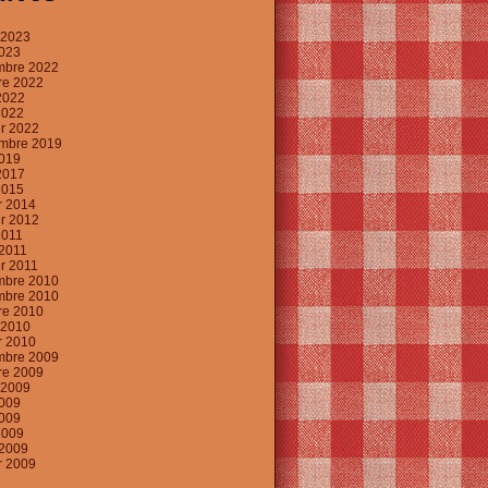
t 2023
2023
mbre 2022
re 2022
2022
2022
er 2022
mbre 2019
019
2017
2015
er 2014
er 2012
2011
2011
er 2011
mbre 2010
mbre 2010
re 2010
t 2010
er 2010
mbre 2009
re 2009
t 2009
2009
009
2009
2009
er 2009