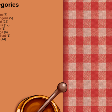
egories
on
(7)
ngerie
(5)
rt
(22)
ur
(17)
e
(1)
ge
(6)
dient
(1)
(14)