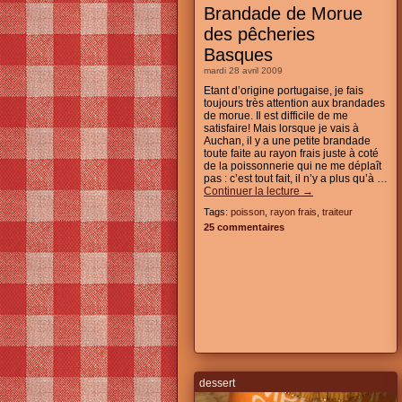
Brandade de Morue
des pêcheries
Basques
mardi 28 avril 2009
Etant d’origine portugaise, je fais
toujours très attention aux brandades
de morue. Il est difficile de me
satisfaire! Mais lorsque je vais à
Auchan, il y a une petite brandade
toute faite au rayon frais juste à coté
de la poissonnerie qui ne me déplaît
pas : c’est tout fait, il n’y a plus qu’à …
Continuer la lecture
→
Tags:
poisson
,
rayon frais
,
traiteur
25 commentaires
dessert