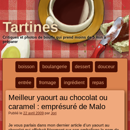
Tartines
Critiques et photos de bouffe qui prend moins de 5 min à
préparer
boisson
boulangerie
dessert
douceur
entrée
fromage
ingrédient
repas
Meilleur yaourt au chocolat ou
caramel : emprésuré de Malo
Publié le
22 avril 2009
par
Jori
Je vous parlais dans mon dernier article d’un yaourt au
chocolat qui affichait fièrement sur son emballage le nom de