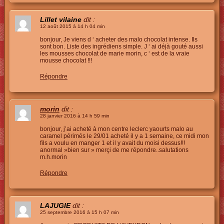
Lillet vilaine
dit :
12 août 2015 à 14 h 04 min
bonjour, Je viens d ‘ acheter des malo chocolat intense. Ils
sont bon. Liste des ingrédiens simple. J ‘ ai déjà gouté aussi
les mousses chocolat de marie morin, c ‘ est de la vraie
mousse chocolat !!!
Répondre
morin
dit :
28 janvier 2016 à 14 h 59 min
bonjour, j’ai acheté à mon centre leclerc yaourts malo au
caramel périmés le 29/01 acheté il y a 1 semaine, ce midi mon
fils a voulu en manger 1 et il y avait du moisi dessus!!!
anormal »bien sur » merçi de me répondre..salutations
m.h.morin
Répondre
LAJUGIE
dit :
25 septembre 2016 à 15 h 07 min