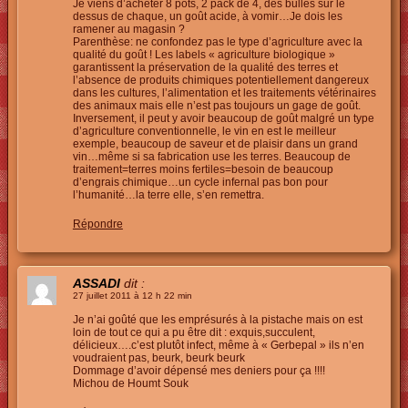
Je viens d’acheter 8 pots, 2 pack de 4, des bulles sur le
dessus de chaque, un goût acide, à vomir…Je dois les
ramener au magasin ?
Parenthèse: ne confondez pas le type d’agriculture avec la
qualité du goût ! Les labels « agriculture biologique »
garantissent la préservation de la qualité des terres et
l’absence de produits chimiques potentiellement dangereux
dans les cultures, l’alimentation et les traitements vétérinaires
des animaux mais elle n’est pas toujours un gage de goût.
Inversement, il peut y avoir beaucoup de goût malgré un type
d’agriculture conventionnelle, le vin en est le meilleur
exemple, beaucoup de saveur et de plaisir dans un grand
vin…même si sa fabrication use les terres. Beaucoup de
traitement=terres moins fertiles=besoin de beaucoup
d’engrais chimique…un cycle infernal pas bon pour
l’humanité…la terre elle, s’en remettra.
Répondre
ASSADI
dit :
27 juillet 2011 à 12 h 22 min
Je n’ai goûté que les emprésurés à la pistache mais on est
loin de tout ce qui a pu être dit : exquis,succulent,
délicieux….c’est plutôt infect, même à « Gerbepal » ils n’en
voudraient pas, beurk, beurk beurk
Dommage d’avoir dépensé mes deniers pour ça !!!!
Michou de Houmt Souk