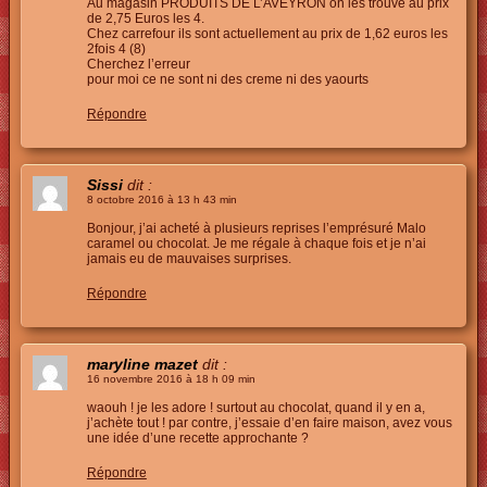
Au magasin PRODUITS DE L’AVEYRON on les trouve au prix
de 2,75 Euros les 4.
Chez carrefour ils sont actuellement au prix de 1,62 euros les
2fois 4 (8)
Cherchez l’erreur
pour moi ce ne sont ni des creme ni des yaourts
Répondre
Sissi
dit :
8 octobre 2016 à 13 h 43 min
Bonjour, j’ai acheté à plusieurs reprises l’emprésuré Malo
caramel ou chocolat. Je me régale à chaque fois et je n’ai
jamais eu de mauvaises surprises.
Répondre
maryline mazet
dit :
16 novembre 2016 à 18 h 09 min
waouh ! je les adore ! surtout au chocolat, quand il y en a,
j’achète tout ! par contre, j’essaie d’en faire maison, avez vous
une idée d’une recette approchante ?
Répondre