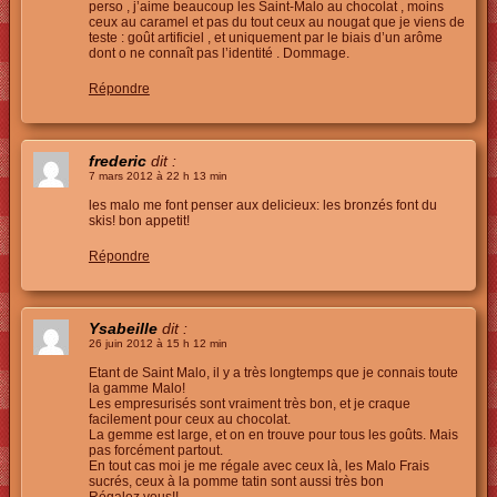
perso , j’aime beaucoup les Saint-Malo au chocolat , moins
ceux au caramel et pas du tout ceux au nougat que je viens de
teste : goût artificiel , et uniquement par le biais d’un arôme
dont o ne connaît pas l’identité . Dommage.
Répondre
frederic
dit :
7 mars 2012 à 22 h 13 min
les malo me font penser aux delicieux: les bronzés font du
skis! bon appetit!
Répondre
Ysabeille
dit :
26 juin 2012 à 15 h 12 min
Etant de Saint Malo, il y a très longtemps que je connais toute
la gamme Malo!
Les empresurisés sont vraiment très bon, et je craque
facilement pour ceux au chocolat.
La gemme est large, et on en trouve pour tous les goûts. Mais
pas forcément partout.
En tout cas moi je me régale avec ceux là, les Malo Frais
sucrés, ceux à la pomme tatin sont aussi très bon
Régalez vous!!