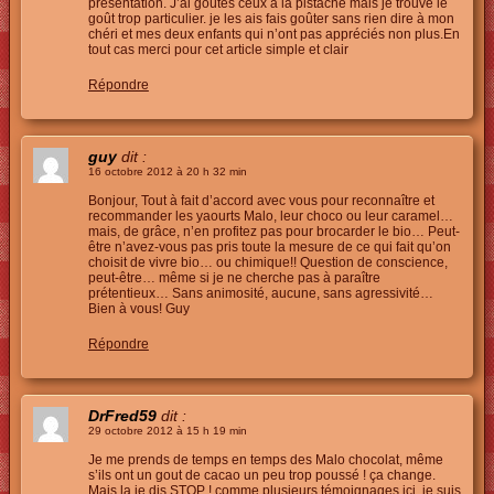
présentation. J’ai goûtés ceux à la pistache mais je trouve le
goût trop particulier. je les ais fais goûter sans rien dire à mon
chéri et mes deux enfants qui n’ont pas appréciés non plus.En
tout cas merci pour cet article simple et clair
Répondre
guy
dit :
16 octobre 2012 à 20 h 32 min
Bonjour, Tout à fait d’accord avec vous pour reconnaître et
recommander les yaourts Malo, leur choco ou leur caramel…
mais, de grâce, n’en profitez pas pour brocarder le bio… Peut-
être n’avez-vous pas pris toute la mesure de ce qui fait qu’on
choisit de vivre bio… ou chimique!! Question de conscience,
peut-être… même si je ne cherche pas à paraître
prétentieux… Sans animosité, aucune, sans agressivité…
Bien à vous! Guy
Répondre
DrFred59
dit :
29 octobre 2012 à 15 h 19 min
Je me prends de temps en temps des Malo chocolat, même
s’ils ont un gout de cacao un peu trop poussé ! ça change.
Mais la je dis STOP ! comme plusieurs témoignages ici, je suis