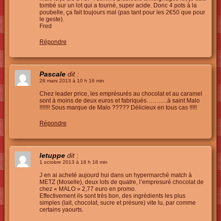
tombé sur un lot qui a tourné, super acide. Donc 4 pots à la
poubelle, ça fait toujours mal (pas tant pour les 2€50 que pour
le geste).
Fred
Répondre
Pascale
dit :
28 mars 2013 à 10 h 16 min
Chez leader price, les emprésurés au chocolat et au caramel
sont à moins de deux euros et fabriqués………..à saint Malo
!!!!!!! Sous marque de Malo ????? Délicieux en tous cas !!!!!
Répondre
letuppe
dit :
1 octobre 2013 à 18 h 18 min
J en ai acheté aujourd hui dans un hypermarché match à
METZ (Moselle), deux lots de quatre, l’empresuré chocolat de
chez « MALO » 2,77 euro en promo.
Effectivement ils sont très bon, des ingrédients les plus
simples (lait, chocolat, sucre et présure) vite lu, par comme
certains yaourts.