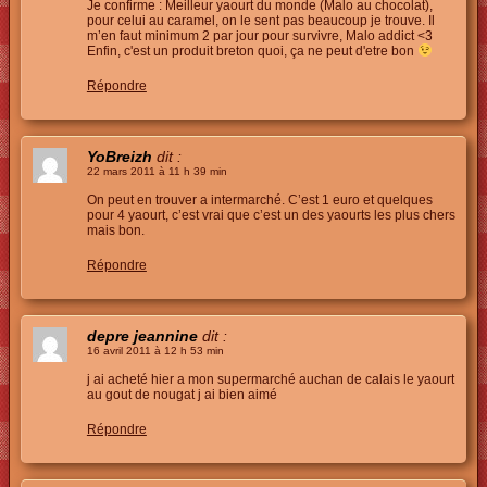
Je confirme : Meilleur yaourt du monde (Malo au chocolat),
pour celui au caramel, on le sent pas beaucoup je trouve. Il
m’en faut minimum 2 par jour pour survivre, Malo addict <3
Enfin, c'est un produit breton quoi, ça ne peut d'etre bon
Répondre
YoBreizh
dit :
22 mars 2011 à 11 h 39 min
On peut en trouver a intermarché. C’est 1 euro et quelques
pour 4 yaourt, c’est vrai que c’est un des yaourts les plus chers
mais bon.
Répondre
depre jeannine
dit :
16 avril 2011 à 12 h 53 min
j ai acheté hier a mon supermarché auchan de calais le yaourt
au gout de nougat j ai bien aimé
Répondre