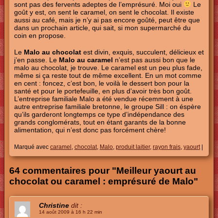
sont pas des fervents adeptes de l’emprésuré. Moi oui
Le
goût y est, on sent le caramel, on sent le chocolat. Il existe
aussi au café, mais je n’y ai pas encore goûté, peut être que
dans un prochain article, qui sait, si mon supermarché du
coin en propose.
Le
Malo au chocolat
est divin, exquis, succulent, délicieux et
j’en passe. Le
Malo au caramel
n’est pas aussi bon que le
malo au chocolat, je trouve. Le caramel est un peu plus fade,
même si ça reste tout de même excellent. En un mot comme
en cent : foncez, c’est bon, le voilà le dessert bon pour la
santé et pour le portefeuille, en plus d’avoir très bon goût.
L’entreprise familiale Malo a été vendue récemment à une
autre entreprise familiale bretonne, le groupe Sill : on éspère
qu’ils garderont longtemps ce type d’indépendance des
grands conglomérats, tout en étant garants de la bonne
alimentation, qui n’est donc pas forcément chère!
Marqué avec
caramel
,
chocolat
,
Malo
,
produit laitier
,
rayon frais
,
yaourt
|
64 commentaires pour "Meilleur yaourt au
chocolat ou caramel : emprésuré de Malo"
Christine
dit :
14 août 2009 à 16 h 22 min