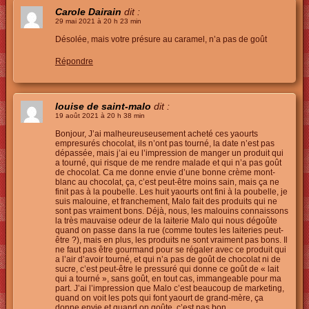
Carole Dairain
dit :
29 mai 2021 à 20 h 23 min
Désolée, mais votre présure au caramel, n’a pas de goût
Répondre
louise de saint-malo
dit :
19 août 2021 à 20 h 38 min
Bonjour, J’ai malheureuseusement acheté ces yaourts
empresurés chocolat, ils n’ont pas tourné, la date n’est pas
dépassée, mais j’ai eu l’impression de manger un produit qui
a tourné, qui risque de me rendre malade et qui n’a pas goût
de chocolat. Ca me donne envie d’une bonne crème mont-
blanc au chocolat, ça, c’est peut-être moins sain, mais ça ne
finit pas à la poubelle. Les huit yaourts ont fini à la poubelle, je
suis malouine, et franchement, Malo fait des produits qui ne
sont pas vraiment bons. Déjà, nous, les malouins connaissons
la très mauvaise odeur de la laiterie Malo qui nous dégoûte
quand on passe dans la rue (comme toutes les laiteries peut-
être ?), mais en plus, les produits ne sont vraiment pas bons. Il
ne faut pas être gourmand pour se régaler avec ce produit qui
a l’air d’avoir tourné, et qui n’a pas de goût de chocolat ni de
sucre, c’est peut-être le pressuré qui donne ce goût de « lait
qui a tourné », sans goût, en tout cas, immangeable pour ma
part. J’ai l’impression que Malo c’est beaucoup de marketing,
quand on voit les pots qui font yaourt de grand-mère, ça
donne envie et quand on goûte, c’est pas bon.