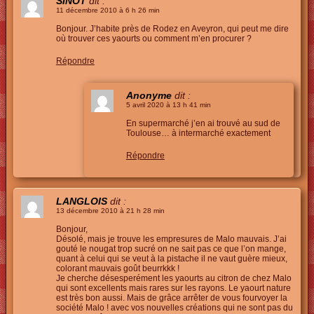
SINOT
dit :
11 décembre 2010 à 6 h 26 min
Bonjour. J’habite près de Rodez en Aveyron, qui peut me dire
où trouver ces yaourts ou comment m’en procurer ?
Répondre
Anonyme
dit :
5 avril 2020 à 13 h 41 min
En supermarché j’en ai trouvé au sud de
Toulouse… à intermarché exactement
Répondre
LANGLOIS
dit :
13 décembre 2010 à 21 h 28 min
Bonjour,
Désolé, mais je trouve les empresures de Malo mauvais. J’ai
gouté le nougat trop sucré on ne sait pas ce que l’on mange,
quant à celui qui se veut à la pistache il ne vaut guère mieux,
colorant mauvais goût beurrkkk !
Je cherche désesperément les yaourts au citron de chez Malo
qui sont excellents mais rares sur les rayons. Le yaourt nature
est très bon aussi. Mais de grâce arrêter de vous fourvoyer la
société Malo ! avec vos nouvelles créations qui ne sont pas du