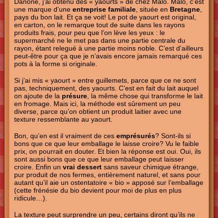
Danone, j’ai obtenu des « yaourts » de chez Malo. Malo, c’est
une marque d’une
entreprise familiale
, située en
Bretagne
,
pays du bon lait. Et ça se voit! Le pot de yaourt est original,
en carton, on le remarque tout de suite dans les rayons
produits frais, pour peu que l’on lève les yeux : le
supermarché ne le met pas dans une partie centrale du
rayon, étant relegué à une partie moins noble. C’est d’ailleurs
peut-être pour ça que je n’avais encore jamais remarqué ces
pots à la forme si originale.
Si j’ai mis « yaourt » entre guillemets, parce que ce ne sont
pas, techniquement, des yaourts. C’est en fait du lait auquel
on ajoute de la
présure
, la même chose qui transforme le lait
en fromage. Mais ici, la méthode est sûrement un peu
diverse, parce qu’on obtient un produit laitier avec une
texture ressemblante au yaourt.
Bon, qu’en est il vraiment de ces
emprésurés
? Sont-ils si
bons que ce que leur emballage le laisse croire? Vu le faible
prix, on pourrait en douter. Et bien la réponse est oui. Oui, ils
sont aussi bons que ce que leur emballage peut laisser
croire. Enfin un
vrai dessert
sans saveur chimique étrange,
pur produit de nos fermes, entièrement naturel, et sans pour
autant qu’il aie un ostentatoire « bio » apposé sur l’emballage
(cette frénésie du bio devient pour moi de plus en plus
ridicule…).
La texture peut surprendre un peu, certains diront qu’ils ne