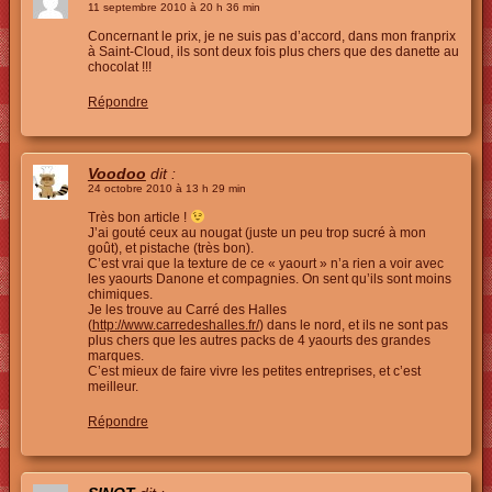
11 septembre 2010 à 20 h 36 min
Concernant le prix, je ne suis pas d’accord, dans mon franprix
à Saint-Cloud, ils sont deux fois plus chers que des danette au
chocolat !!!
Répondre
Voodoo
dit :
24 octobre 2010 à 13 h 29 min
Très bon article !
J’ai gouté ceux au nougat (juste un peu trop sucré à mon
goût), et pistache (très bon).
C’est vrai que la texture de ce « yaourt » n’a rien a voir avec
les yaourts Danone et compagnies. On sent qu’ils sont moins
chimiques.
Je les trouve au Carré des Halles
(
http://www.carredeshalles.fr/
) dans le nord, et ils ne sont pas
plus chers que les autres packs de 4 yaourts des grandes
marques.
C’est mieux de faire vivre les petites entreprises, et c’est
meilleur.
Répondre