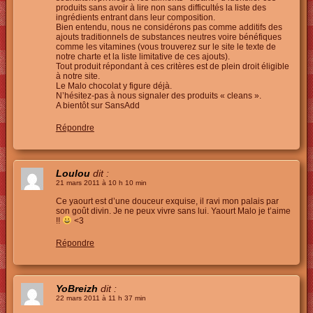
produits sans avoir à lire non sans difficultés la liste des
ingrédients entrant dans leur composition.
Bien entendu, nous ne considérons pas comme additifs des
ajouts traditionnels de substances neutres voire bénéfiques
comme les vitamines (vous trouverez sur le site le texte de
notre charte et la liste limitative de ces ajouts).
Tout produit répondant à ces critères est de plein droit éligible
à notre site.
Le Malo chocolat y figure déjà.
N’hésitez-pas à nous signaler des produits « cleans ».
A bientôt sur SansAdd
Répondre
Loulou
dit :
21 mars 2011 à 10 h 10 min
Ce yaourt est d’une douceur exquise, il ravi mon palais par
son goût divin. Je ne peux vivre sans lui. Yaourt Malo je t’aime
!!
<3
Répondre
YoBreizh
dit :
22 mars 2011 à 11 h 37 min