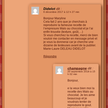
Didelot
dit :
6 décembre 2017 à 12 h 27 min
Bonjour Maryline
Cela fait 2 ans que je cherchais à
reproduire la fameuse recette de
l’empresure Malo au chocolat et je l’ai
enfin trouvée (texture, goût,…)
Si vous cherchez la recette, merci de bien
vouloir me contacter en message privé et
je vous la donnerai car je cherche une
dizaine de testeuses avant de la publier.
Marie-Laure DELEAU DIDELOT
Répondre
champagne
dit :
20 septembre 2018 à 15
h 02 min
Bonjour,
e la veux bien moi la
recette des Malo au
chocolat. Je les aime
beaucoup et je
voudrais tenter de
reproduire le gout.