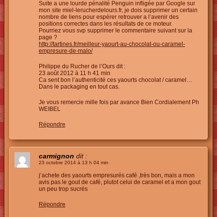
Suite a une lourde pénalité Penguin infligée par Google sur
mon site miel-lerucherdelours.fr, je dois supprimer un certain
nombre de liens pour espérer retrouver a l’avenir des
positions correctes dans les résultats de ce moteur.
Pourriez vous svp supprimer le commentaire suivant sur la
page ?
http://tartines.fr/meilleur-yaourt-au-chocolat-ou-caramel-
empresure-de-malo/
Philippe du Rucher de l’Ours dit :
23 août 2012 à 11 h 41 min
Ca sent bon l’authenticité ces yaourts chocolat / caramel…
Dans le packaging en tout cas.
Je vous remercie mille fois par avance Bien Cordialement Ph
WEIBEL
Répondre
carmignon
dit :
23 octobre 2014 à 13 h 04 min
j’achete des yaourts empresurés café ,très bon, mais a mon
avis pas le gout de café, plutot celui de caramel et a mon gout
un peu trop sucrés
Répondre