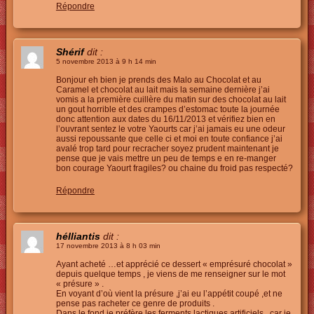
Répondre
Shérif
dit :
5 novembre 2013 à 9 h 14 min
Bonjour eh bien je prends des Malo au Chocolat et au
Caramel et chocolat au lait mais la semaine dernière j’ai
vomis a la première cuillère du matin sur des chocolat au lait
un gout horrible et des crampes d’estomac toute la journée
donc attention aux dates du 16/11/2013 et vérifiez bien en
l’ouvrant sentez le votre Yaourts car j’ai jamais eu une odeur
aussi repoussante que celle ci et moi en toute confiance j’ai
avalé trop tard pour recracher soyez prudent maintenant je
pense que je vais mettre un peu de temps e en re-manger
bon courage Yaourt fragiles? ou chaine du froid pas respecté?
Répondre
hélliantis
dit :
17 novembre 2013 à 8 h 03 min
Ayant acheté …et apprécié ce dessert « emprésuré chocolat »
depuis quelque temps , je viens de me renseigner sur le mot
« présure » .
En voyant d’où vient la présure ,j’ai eu l’appétit coupé ,et ne
pense pas racheter ce genre de produits .
Dans le fond je préfère les ferments lactiques artificiels , car je