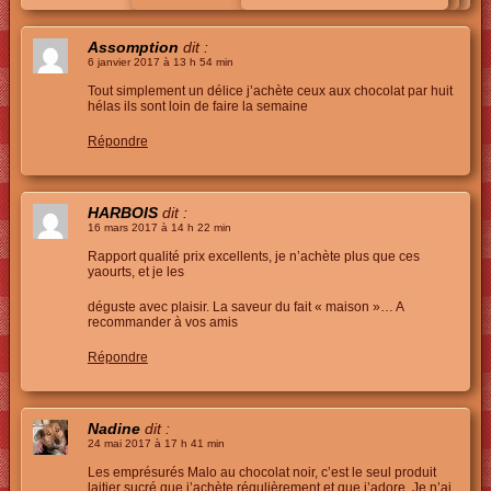
Assomption
dit :
6 janvier 2017 à 13 h 54 min
Tout simplement un délice j’achète ceux aux chocolat par huit
hélas ils sont loin de faire la semaine
Répondre
HARBOIS
dit :
16 mars 2017 à 14 h 22 min
Rapport qualité prix excellents, je n’achète plus que ces
yaourts, et je les
déguste avec plaisir. La saveur du fait « maison »… A
recommander à vos amis
Répondre
Nadine
dit :
24 mai 2017 à 17 h 41 min
Les emprésurés Malo au chocolat noir, c’est le seul produit
laitier sucré que j’achète régulièrement et que j’adore. Je n’ai