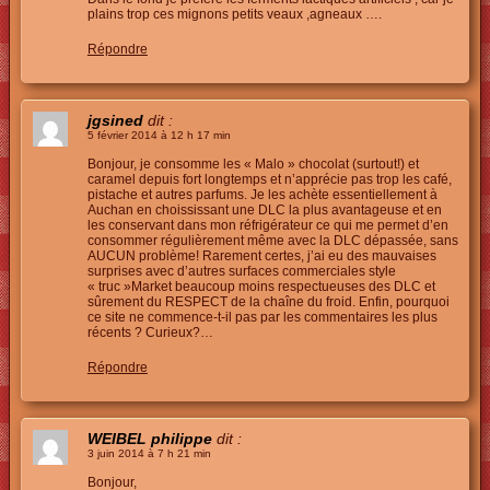
plains trop ces mignons petits veaux ,agneaux ….
Répondre
jgsined
dit :
5 février 2014 à 12 h 17 min
Bonjour, je consomme les « Malo » chocolat (surtout!) et
caramel depuis fort longtemps et n’apprécie pas trop les café,
pistache et autres parfums. Je les achète essentiellement à
Auchan en choississant une DLC la plus avantageuse et en
les conservant dans mon réfrigérateur ce qui me permet d’en
consommer régulièrement même avec la DLC dépassée, sans
AUCUN problème! Rarement certes, j’ai eu des mauvaises
surprises avec d’autres surfaces commerciales style
« truc »Market beaucoup moins respectueuses des DLC et
sûrement du RESPECT de la chaîne du froid. Enfin, pourquoi
ce site ne commence-t-il pas par les commentaires les plus
récents ? Curieux?…
Répondre
WEIBEL philippe
dit :
3 juin 2014 à 7 h 21 min
Bonjour,