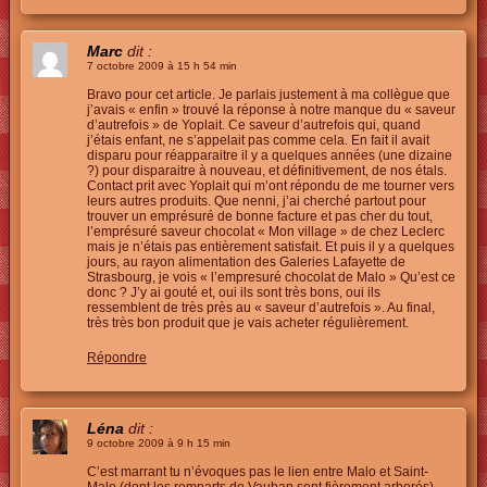
Marc
dit :
7 octobre 2009 à 15 h 54 min
Bravo pour cet article. Je parlais justement à ma collègue que
j’avais « enfin » trouvé la réponse à notre manque du « saveur
d’autrefois » de Yoplait. Ce saveur d’autrefois qui, quand
j’étais enfant, ne s’appelait pas comme cela. En fait il avait
disparu pour réapparaitre il y a quelques années (une dizaine
?) pour disparaitre à nouveau, et définitivement, de nos étals.
Contact prit avec Yoplait qui m’ont répondu de me tourner vers
leurs autres produits. Que nenni, j’ai cherché partout pour
trouver un emprésuré de bonne facture et pas cher du tout,
l’emprésuré saveur chocolat « Mon village » de chez Leclerc
mais je n’étais pas entièrement satisfait. Et puis il y a quelques
jours, au rayon alimentation des Galeries Lafayette de
Strasbourg, je vois « l’empresuré chocolat de Malo » Qu’est ce
donc ? J’y ai gouté et, oui ils sont très bons, oui ils
ressemblent de très près au « saveur d’autrefois ». Au final,
très très bon produit que je vais acheter régulièrement.
Répondre
Léna
dit :
9 octobre 2009 à 9 h 15 min
C’est marrant tu n’évoques pas le lien entre Malo et Saint-
Malo (dont les remparts de Vauban sont fièrement arborés).