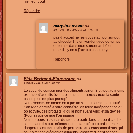
meilleur goût
Répondre
maryline mazet
dit :
16 novembre 2016 à 18 h 07 min
pas d’accord, je les trouve au top, surtout
au chocolat ! ils en vendent que de temps
en temps dans mon supermarché et
quand il y en a j’achète tout le rayon !
Répondre
Elda Bertrand-Florenzano
dit :
6 mars 2011 à 16 h 30 min
Le souci de consommer des aliments, sinon Bio, tout au moins
exempts d’additifs éventuellement dangereux pour la santé,
est de plus en plus partagé.
Nous venons de mettre en ligne un site d’information intitulé
SansAdd destiné à faire connaître, en toute indépendance et
objectivité, ces produits, d’où le nom (SansAdd) et sa devise
(Pour savoir ce que l’on mange).
Notre propos n’est pas de prendre parti dans le débat confus
sur les additifs eux-mêmes et leur caractère potentiellement
dangereux ou non mais de permettre aux consommateurs qui
souhaitent privilégier les aliments ‘’cleans‘’ d’identifier ces