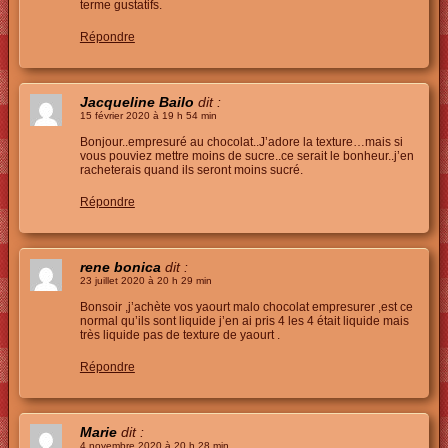
terme gustatifs.
Répondre
Jacqueline Bailo
dit :
15 février 2020 à 19 h 54 min
Bonjour..empresuré au chocolat..J’adore la texture…mais si
vous pouviez mettre moins de sucre..ce serait le bonheur..j’en
racheterais quand ils seront moins sucré.
Répondre
rene bonica
dit :
23 juillet 2020 à 20 h 29 min
Bonsoir ,j’achète vos yaourt malo chocolat empresurer ,est ce
normal qu’ils sont liquide j’en ai pris 4 les 4 était liquide mais
très liquide pas de texture de yaourt .
Répondre
Marie
dit :
4 novembre 2020 à 20 h 28 min