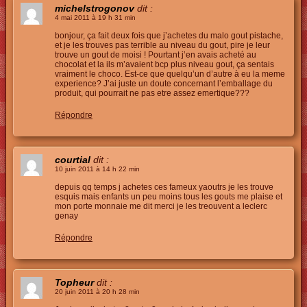
michelstrogonov
dit :
4 mai 2011 à 19 h 31 min
bonjour, ça fait deux fois que j’achetes du malo gout pistache,
et je les trouves pas terrible au niveau du gout, pire je leur
trouve un gout de moisi ! Pourtant j’en avais acheté au
chocolat et la ils m’avaient bcp plus niveau gout, ça sentais
vraiment le choco. Est-ce que quelqu’un d’autre à eu la meme
experience? J’ai juste un doute concernant l’emballage du
produit, qui pourrait ne pas etre assez emertique???
Répondre
courtial
dit :
10 juin 2011 à 14 h 22 min
depuis qq temps j achetes ces fameux yaoutrs je les trouve
esquis mais enfants un peu moins tous les gouts me plaise et
mon porte monnaie me dit merci je les treouvent a leclerc
genay
Répondre
Topheur
dit :
20 juin 2011 à 20 h 28 min