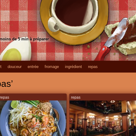
 moins de 5 min à préparer
t
douceur
entrée
fromage
ingrédient
repas
pas’
repas
repas