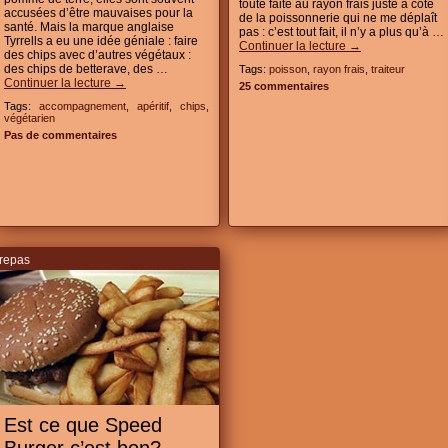
toute faite au rayon frais juste à coté
accusées d’être mauvaises pour la
de la poissonnerie qui ne me déplaît
santé. Mais la marque anglaise
pas : c’est tout fait, il n’y a plus qu’à …
Tyrrells a eu une idée géniale : faire
Continuer la lecture
→
des chips avec d’autres végétaux :
des chips de betterave, des …
Tags:
poisson
,
rayon frais
,
traiteur
Continuer la lecture
→
25 commentaires
Tags:
accompagnement
,
apéritif
,
chips
,
végétarien
Pas de commentaires
repas
Est ce que Speed