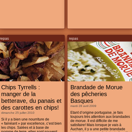
repas
repas
Chips Tyrrells :
Brandade de Morue
manger de la
des pêcheries
betterave, du panais et
Basques
des carottes en chips!
mardi 28 avril 2009
Etant d’origine portugaise, je fais
dimanche 25 juillet 2010
toujours très attention aux brandades
Si il y a bien une nourriture de
de morue. Il est difficile de me
« fainéant » par excellence, c’est bien
satisfaire! Mais lorsque je vais à
les chips. Salées et à base de
Auchan, il y a une petite brandade
pomme de terre, elles sont souvent