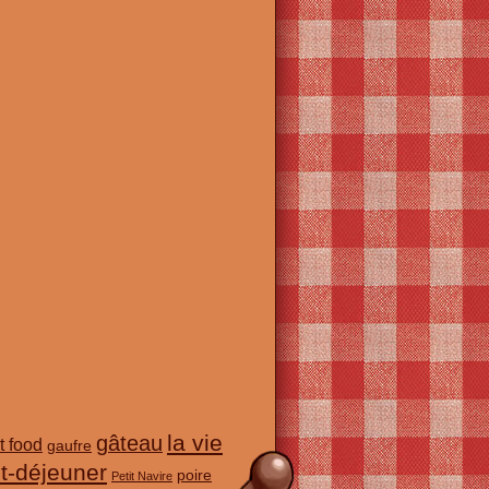
la vie
gâteau
t food
gaufre
it-déjeuner
poire
Petit Navire