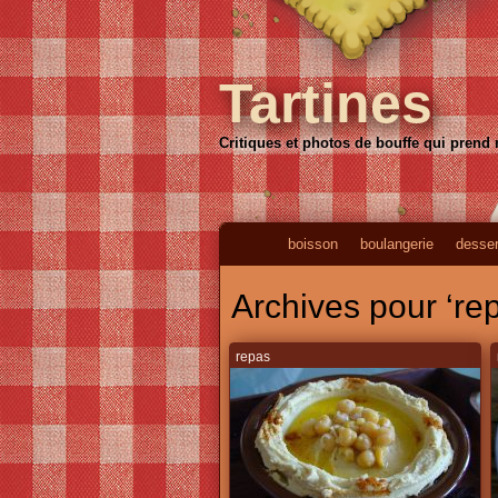
Tartines
Critiques et photos de bouffe qui prend
boisson
boulangerie
desser
Archives pour ‘re
repas