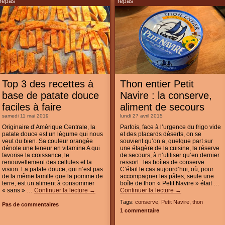
repas
repas
Top 3 des recettes à
Thon entier Petit
base de patate douce
Navire : la conserve,
faciles à faire
aliment de secours
samedi 11 mai 2019
lundi 27 avril 2015
Originaire d’Amérique Centrale, la
Parfois, face à l’urgence du frigo vide
patate douce est un légume qui nous
et des placards déserts, on se
veut du bien. Sa couleur orangée
souvient qu’on a, quelque part sur
dénote une teneur en vitamine A qui
une étagère de la cuisine, la réserve
favorise la croissance, le
de secours, à n’utiliser qu’en dernier
renouvellement des cellules et la
ressort : les boîtes de conserve.
vision. La patate douce, qui n’est pas
C’était le cas aujourd’hui, où, pour
de la même famille que la pomme de
accompagner les pâtes, seule une
terre, est un aliment à consommer
boîte de thon « Petit Navire » était …
« sans » …
Continuer la lecture
→
Continuer la lecture
→
Tags:
conserve
,
Petit Navire
,
thon
Pas de commentaires
1 commentaire