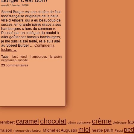
Burger c’est bon?
mardi 3 février 2009
Speed Burger est une chaîne de fast
food française originaire de la belle
ville d’Angers, qui a eu beaucoup de
succès, en grande partie grâce à ses
hamburgers « hors du commun ».
Poussé par un collègue du boulot à
aller goûter ces fameux hamburgers,
je me suis laissé tenté, et je suis allé
au Speed Burger …
Continuer la
lecture
→
Tags:
fast food
,
hamburger
,
livraison
,
végétarien
,
viande
23 commentaires
chocolat
crème
caramel
fas
membert
citron
conserve
diététique
miel
pet
pain
ivraison
Michel et Augustin
nestlé
marque distributeur
Pepsi