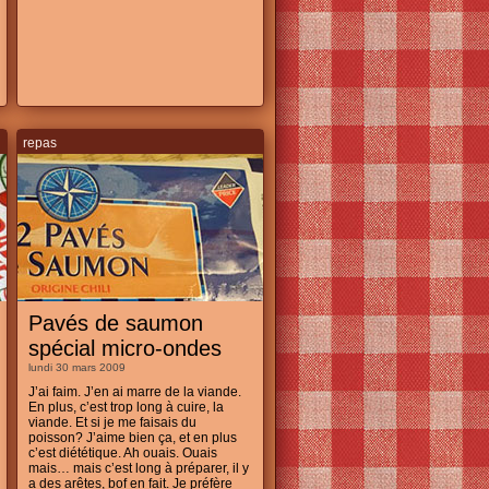
repas
Pavés de saumon
spécial micro-ondes
lundi 30 mars 2009
J’ai faim. J’en ai marre de la viande.
En plus, c’est trop long à cuire, la
viande. Et si je me faisais du
poisson? J’aime bien ça, et en plus
c’est diététique. Ah ouais. Ouais
mais… mais c’est long à préparer, il y
a des arêtes, bof en fait. Je préfère