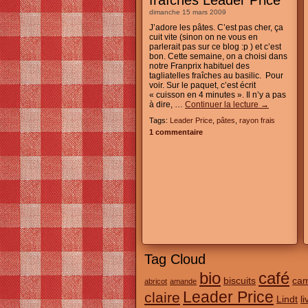
fraîches Leader Price
dimanche 15 mars 2009
J’adore les pâtes. C’est pas cher, ça
cuit vite (sinon on ne vous en
parlerait pas sur ce blog :p ) et c’est
bon. Cette semaine, on a choisi dans
notre Franprix habituel des
tagliatelles fraîches au basilic. Pour
voir. Sur le paquet, c’est écrit
« cuisson en 4 minutes ». Il n’y a pas
à dire, …
Continuer la lecture
→
Tags:
Leader Price
,
pâtes
,
rayon frais
1 commentaire
Tag Cloud
bio
café
biscuits
ca
abricot
amande
Leader Price
claire
Lindt
l