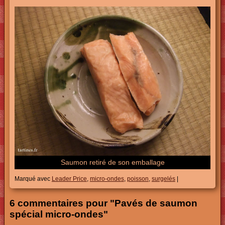
Saumon retiré de son emballage
Marqué avec
Leader Price
,
micro-ondes
,
poisson
,
surgelés
|
6 commentaires pour "Pavés de saumon
spécial micro-ondes"