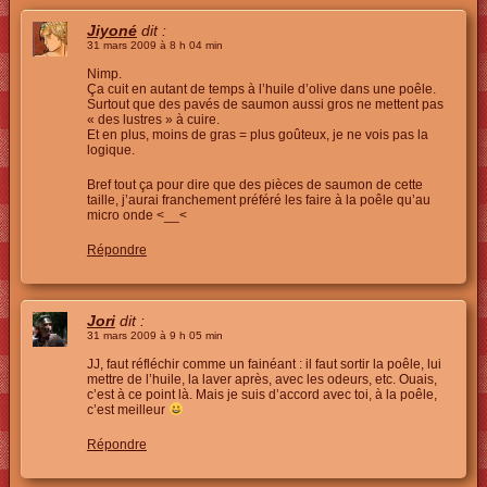
Jiyoné
dit :
31 mars 2009 à 8 h 04 min
Nimp.
Ça cuit en autant de temps à l’huile d’olive dans une poêle.
Surtout que des pavés de saumon aussi gros ne mettent pas
« des lustres » à cuire.
Et en plus, moins de gras = plus goûteux, je ne vois pas la
logique.
Bref tout ça pour dire que des pièces de saumon de cette
taille, j’aurai franchement préféré les faire à la poêle qu’au
micro onde <__<
Répondre
Jori
dit :
31 mars 2009 à 9 h 05 min
JJ, faut réfléchir comme un fainéant : il faut sortir la poêle, lui
mettre de l’huile, la laver après, avec les odeurs, etc. Ouais,
c’est à ce point là. Mais je suis d’accord avec toi, à la poêle,
c’est meilleur
Répondre