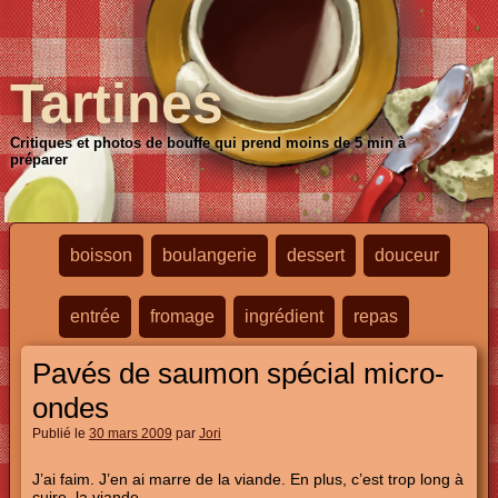
Tartines
Critiques et photos de bouffe qui prend moins de 5 min à
préparer
boisson
boulangerie
dessert
douceur
entrée
fromage
ingrédient
repas
Pavés de saumon spécial micro-
ondes
Publié le
30 mars 2009
par
Jori
J’ai faim. J’en ai marre de la viande. En plus, c’est trop long à
cuire, la viande.