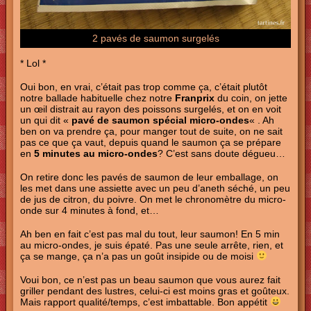
2 pavés de saumon surgelés
* Lol *
Oui bon, en vrai, c’était pas trop comme ça, c’était plutôt
notre ballade habituelle chez notre
Franprix
du coin, on jette
un œil distrait au rayon des poissons surgelés, et on en voit
un qui dit «
pavé de saumon spécial micro-ondes
« . Ah
ben on va prendre ça, pour manger tout de suite, on ne sait
pas ce que ça vaut, depuis quand le saumon ça se prépare
en
5 minutes au micro-ondes
? C’est sans doute dégueu…
On retire donc les pavés de saumon de leur emballage, on
les met dans une assiette avec un peu d’aneth séché, un peu
de jus de citron, du poivre. On met le chronomètre du micro-
onde sur 4 minutes à fond, et…
Ah ben en fait c’est pas mal du tout, leur saumon! En 5 min
au micro-ondes, je suis épaté. Pas une seule arrête, rien, et
ça se mange, ça n’a pas un goût insipide ou de moisi
Voui bon, ce n’est pas un beau saumon que vous aurez fait
griller pendant des lustres, celui-ci est moins gras et goûteux.
Mais rapport qualité/temps, c’est imbattable. Bon appétit