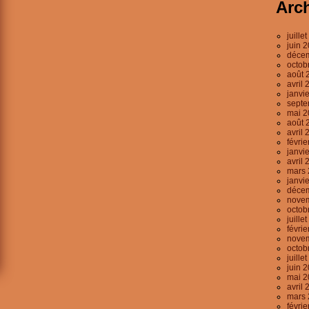
Arc
juille
juin 
déce
octob
août 
avril 
janvi
septe
mai 2
août 
avril 
févri
janvi
avril 
mars 
janvi
déce
nove
octob
juille
févri
nove
octob
juille
juin 
mai 2
avril 
mars 
févri