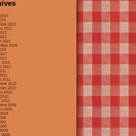
hives
t 2023
2023
mbre 2022
re 2022
2022
2022
er 2022
mbre 2019
019
2017
2015
er 2014
er 2012
2011
2011
er 2011
mbre 2010
mbre 2010
re 2010
t 2010
er 2010
mbre 2009
re 2009
t 2009
2009
009
2009
2009
er 2009