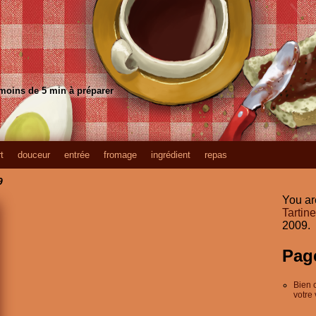
 moins de 5 min à préparer
t
douceur
entrée
fromage
ingrédient
repas
9
You ar
Tartin
2009.
Pag
Bien 
votre 