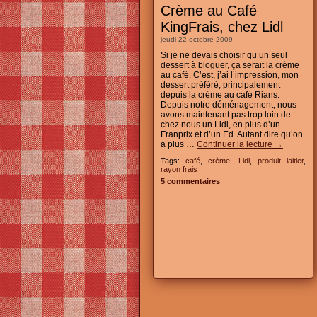
Crème au Café
KingFrais, chez Lidl
jeudi 22 octobre 2009
Si je ne devais choisir qu’un seul
dessert à bloguer, ça serait la crème
au café. C’est, j’ai l’impression, mon
dessert préféré, principalement
depuis la crème au café Rians.
Depuis notre déménagement, nous
avons maintenant pas trop loin de
chez nous un Lidl, en plus d’un
Franprix et d’un Ed. Autant dire qu’on
a plus …
Continuer la lecture
→
Tags:
café
,
crème
,
Lidl
,
produit laitier
,
rayon frais
5 commentaires