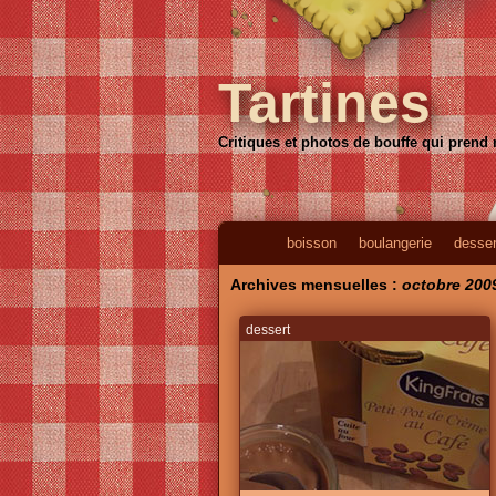
Tartines
Critiques et photos de bouffe qui prend
boisson
boulangerie
desser
Archives mensuelles :
octobre 200
dessert