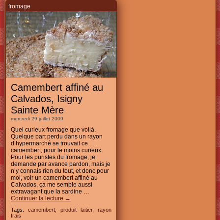
fromage
Camembert affiné au
Calvados, Isigny
Sainte Mère
mercredi 29 juillet 2009
Quel curieux fromage que voilà.
Quelque part perdu dans un rayon
d’hypermarché se trouvait ce
camembert, pour le moins curieux.
Pour les puristes du fromage, je
demande par avance pardon, mais je
n’y connais rien du tout, et donc pour
moi, voir un camembert affiné au
Calvados, ça me semble aussi
extravagant que la sardine …
Continuer la lecture
→
Tags:
camembert
,
produit laitier
,
rayon
frais