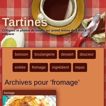
Tartines
Critiques et photos de bouffe qui prend moins de 5 min à
préparer
boisson
boulangerie
dessert
douceur
entrée
fromage
ingrédient
repas
Archives pour ‘fromage’
fromage