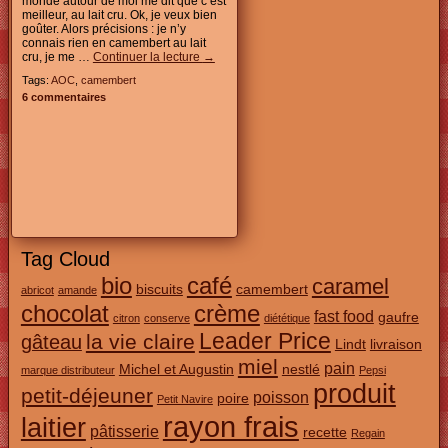
monde autour de moi me dit que c’est
meilleur, au lait cru. Ok, je veux bien
goûter. Alors précisions : je n’y
connais rien en camembert au lait
cru, je me …
Continuer la lecture
→
Tags:
AOC
,
camembert
6 commentaires
Tag Cloud
bio
café
caramel
biscuits
camembert
abricot
amande
chocolat
crème
fast food
gaufre
citron
conserve
diététique
Leader Price
la vie claire
gâteau
Lindt
livraison
miel
pain
Michel et Augustin
nestlé
marque distributeur
Pepsi
produit
petit-déjeuner
poisson
poire
Petit Navire
rayon frais
laitier
pâtisserie
recette
Regain