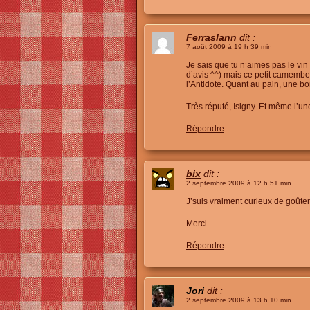
Ferraslann
dit :
7 août 2009 à 19 h 39 min
Je sais que tu n’aimes pas le vin
d’avis ^^) mais ce petit camembe
l’Antidote. Quant au pain, une bo
Très réputé, Isigny. Et même l’u
Répondre
bix
dit :
2 septembre 2009 à 12 h 51 min
J’suis vraiment curieux de goûter
Merci
Répondre
Jori
dit :
2 septembre 2009 à 13 h 10 min