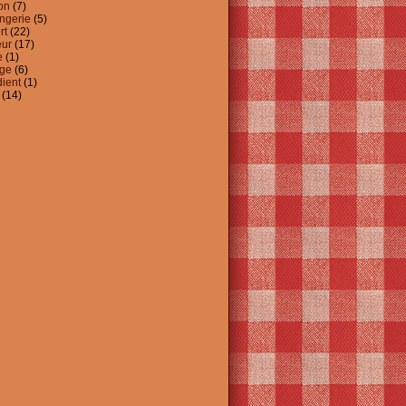
on
(7)
ngerie
(5)
rt
(22)
ur
(17)
e
(1)
ge
(6)
dient
(1)
(14)