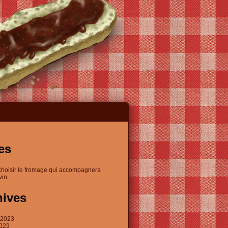
es
choisir le fromage qui accompagnera
vin
hives
t 2023
2023