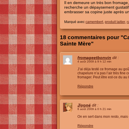
Il en demeure un très bon fromage,
recherche un dépaysement gustati
embrasser sa copine juste après une
Marqué avec
camembert
,
produit laitier
,
r
18 commentaires pour "Ca
Sainte Mère"
fromageetbonvin
dit :
4 août 2009 à 9 h 12 min
J’ai déja testé ce fromage au goû
chapelure n’a pas l’air très fine
fromager. Peut être est-ce du au 
Répondre
Jiyoné
dit :
6 août 2009 à 0 h 21 min
On en sert dans mon resto, mais 
Répondre