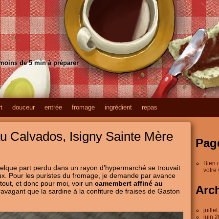
 moins de 5 min à préparer
t
douceur
entrée
fromage
ingrédient
repas
u Calvados, Isigny Sainte Mère
Pag
Bien 
elque part perdu dans un rayon d’hypermarché se trouvait
votre 
ux. Pour les puristes du fromage, je demande par avance
 tout, et donc pour moi, voir un
camembert affiné au
Arc
avagant que la sardine à la confiture de fraises de Gaston
juille
juin 