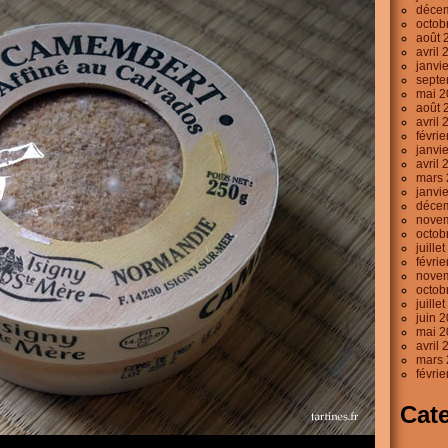
déce
octob
août 
avril 
janvi
septe
mai 2
août 
avril 
févri
janvi
avril 
mars 
janvi
déce
nove
octob
juille
févri
nove
octob
juille
juin 
mai 2
avril 
mars 
févri
Cat