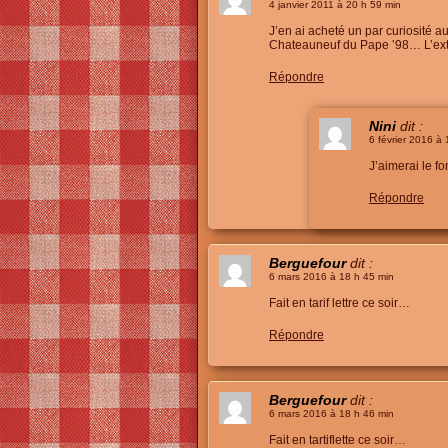
4 janvier 2011 à 20 h 59 min
J’en ai acheté un par curiosité 
Chateauneuf du Pape ’98… L’ext
Répondre
Nini
dit :
6 février 2016 à
J’aimerai le f
Répondre
Berguefour
dit :
6 mars 2016 à 18 h 45 min
Fait en tarif lettre ce soir…
Répondre
Berguefour
dit :
6 mars 2016 à 18 h 46 min
Fait en tartiflette ce soir…