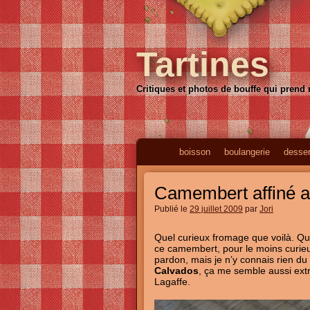
Tartines
Critiques et photos de bouffe qui prend
boisson
boulangerie
desser
Camembert affiné a
Publié le
29 juillet 2009
par
Jori
Quel curieux fromage que voilà. Qu
ce camembert, pour le moins curie
pardon, mais je n’y connais rien du
Calvados
, ça me semble aussi extr
Lagaffe.