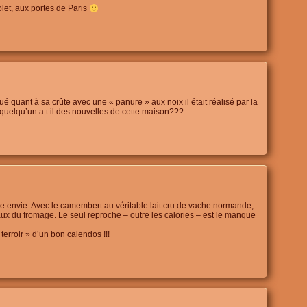
et, aux portes de Paris
qué quant à sa crûte avec une « panure » aux noix il était réalisé par la
quelqu’un a t il des nouvelles de cette maison???
e envie. Avec le camembert au véritable lait cru de vache normande,
ux du fromage. Le seul reproche – outre les calories – est le manque
terroir » d’un bon calendos !!!