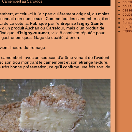
Camembert au Calvados
boiss
boula
desse
mbert, et celui-ci à l’air particulièrement original, du moins
douce
y connait rien que je suis. Comme tout les camemberts, il est
entré
froma
 de ce coté là. Fabriqué par l’entreprise
Isigny Sainte
ingré
d’un produit Auchan ou Carrefour, mais d’un produit de
repas
indique, d’
Isigny-sur-mer
, ville ô combien réputée pour
ns gastronomiques. Gage de qualité, à priori.
ient l’heure du fromage.
e camembert, avec un soupçon d’arôme venant de l’évident
vec son trou montrant le camembert et son étrange texture.
e très bonne présentation, ce qu’il confirme une fois sorti de