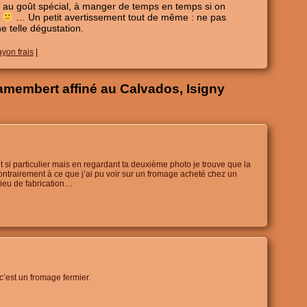
 au goût spécial, à manger de temps en temps si on
f
… Un petit avertissement tout de même : ne pas
 telle dégustation.
ayon frais
|
membert affiné au Calvados, Isigny
t si particulier mais en regardant ta deuxième photo je trouve que la
 contrairement à ce que j’ai pu voir sur un fromage acheté chez un
lieu de fabrication…
c’est un fromage fermier.