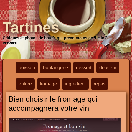
Tartines
Critiques et photos de bouffe qui prend moins de 5 min à
préparer
boisson
boulangerie
dessert
douceur
entrée
fromage
ingrédient
repas
Bien choisir le fromage qui
accompagnera votre vin