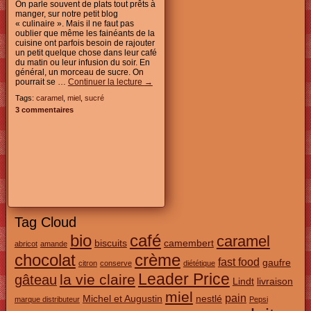
On parle souvent de plats tout prêts à
manger, sur notre petit blog
« culinaire ». Mais il ne faut pas
oublier que même les fainéants de la
cuisine ont parfois besoin de rajouter
un petit quelque chose dans leur café
du matin ou leur infusion du soir. En
général, un morceau de sucre. On
pourrait se …
Continuer la lecture
→
Tags:
caramel
,
miel
,
sucré
3 commentaires
Tag Cloud
bio
café
caramel
biscuits
camembert
abricot
amande
chocolat
crème
fast food
gaufre
citron
conserve
diététique
Leader Price
la vie claire
gâteau
Lindt
livraison
miel
pain
Michel et Augustin
nestlé
marque distributeur
Pepsi