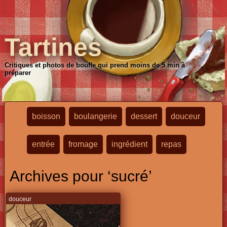
Tartines
Critiques et photos de bouffe qui prend moins de 5 min à
préparer
boisson
boulangerie
dessert
douceur
entrée
fromage
ingrédient
repas
Archives pour ‘sucré’
douceur