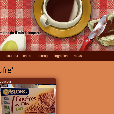
 moins de 5 min à préparer
t
douceur
entrée
fromage
ingrédient
repas
fre’
douceur