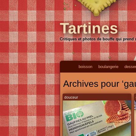
Tartines
Critiques et photos de bouffe qui prend
boisson
boulangerie
desser
Archives pour ‘gau
douceur