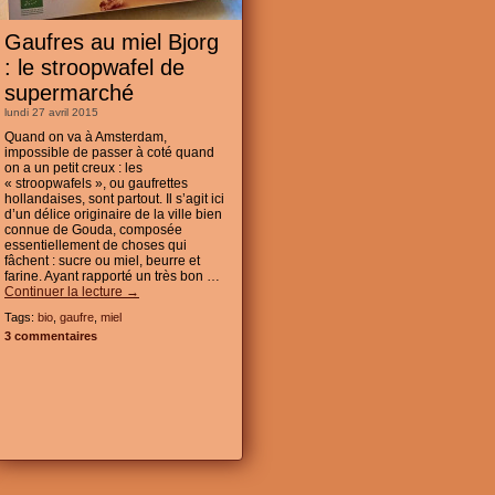
Gaufres au miel Bjorg
: le stroopwafel de
supermarché
lundi 27 avril 2015
Quand on va à Amsterdam,
impossible de passer à coté quand
on a un petit creux : les
« stroopwafels », ou gaufrettes
hollandaises, sont partout. Il s’agit ici
d’un délice originaire de la ville bien
connue de Gouda, composée
essentiellement de choses qui
fâchent : sucre ou miel, beurre et
farine. Ayant rapporté un très bon …
Continuer la lecture
→
Tags:
bio
,
gaufre
,
miel
3 commentaires