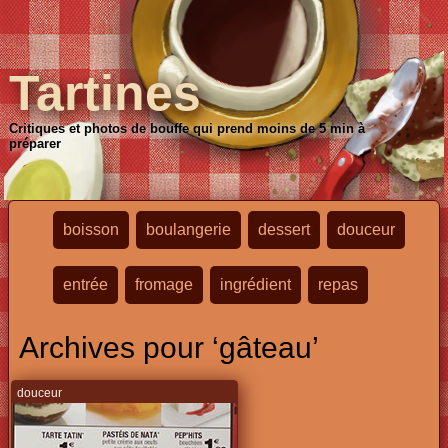
Tartines
Critiques et photos de bouffe qui prend moins de 5 min à
préparer
boisson
boulangerie
dessert
douceur
entrée
fromage
ingrédient
repas
Archives pour ‘gâteau’
douceur