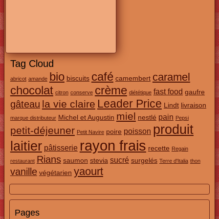
Tag Cloud
bio
café
caramel
biscuits
camembert
abricot
amande
chocolat
crème
fast food
gaufre
citron
conserve
diététique
Leader Price
la vie claire
gâteau
Lindt
livraison
miel
pain
Michel et Augustin
nestlé
marque distributeur
Pepsi
produit
petit-déjeuner
poisson
poire
Petit Navire
rayon frais
laitier
pâtisserie
recette
Regain
Rians
sucré
saumon
stevia
surgelés
restaurant
Terre d'Italia
thon
yaourt
vanille
végétarien
Pages