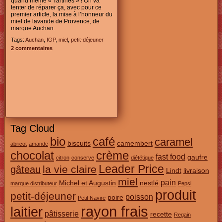
quand même « Tartines » ! On va
tenter de réparer ça, avec pour ce
premier article, la mise à l’honneur du
miel de lavande de Provence, de
marque Auchan.
Tags:
Auchan
,
IGP
,
miel
,
petit-déjeuner
2 commentaires
Tag Cloud
bio
café
caramel
biscuits
camembert
abricot
amande
chocolat
crème
fast food
gaufre
citron
conserve
diététique
Leader Price
la vie claire
gâteau
Lindt
livraison
miel
pain
Michel et Augustin
nestlé
marque distributeur
Pepsi
produit
petit-déjeuner
poisson
poire
Petit Navire
rayon frais
laitier
pâtisserie
recette
Regain