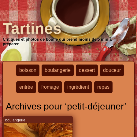
Tartines
Critiques et photos de bouffe qui prend moins de 5 min à
préparer
boisson
boulangerie
dessert
douceur
entrée
fromage
ingrédient
repas
Archives pour ‘petit-déjeuner’
boulangerie