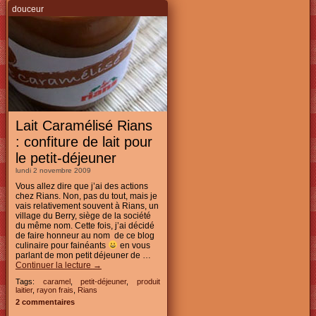
douceur
Lait Caramélisé Rians
: confiture de lait pour
le petit-déjeuner
lundi 2 novembre 2009
Vous allez dire que j’ai des actions
chez Rians. Non, pas du tout, mais je
vais relativement souvent à Rians, un
village du Berry, siège de la société
du même nom. Cette fois, j’ai décidé
de faire honneur au nom de ce blog
culinaire pour fainéants
en vous
parlant de mon petit déjeuner de …
Continuer la lecture
→
Tags:
caramel
,
petit-déjeuner
,
produit
laitier
,
rayon frais
,
Rians
2 commentaires