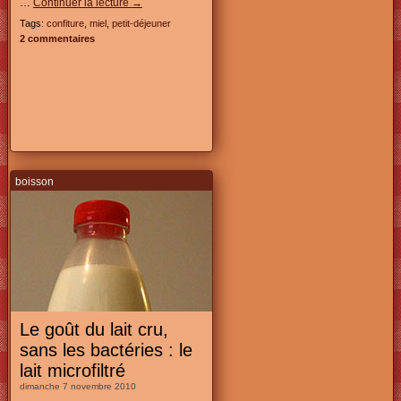
…
Continuer la lecture
→
Tags:
confiture
,
miel
,
petit-déjeuner
2 commentaires
boisson
Le goût du lait cru,
sans les bactéries : le
lait microfiltré
dimanche 7 novembre 2010