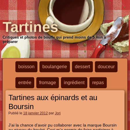
Tartines
Critiques et photos de bouffe qui prend moins de 5 min à
préparer
boisson
boulangerie
dessert
douceur
entrée
fromage
ingrédient
repas
Tartines aux épinards et au
Boursin
Publié le
18 janvier 2012
par
Jori
J’ai la chance d’avoir pu collaborer avec la marque Boursin
au niveau du boulot. Ceci m’a permis de faire participer à