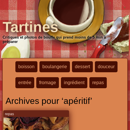
Tartines
Critiques et photos de bouffe qui prend moins de 5 min à
préparer
boisson
boulangerie
dessert
douceur
entrée
fromage
ingrédient
repas
Archives pour ‘apéritif’
repas