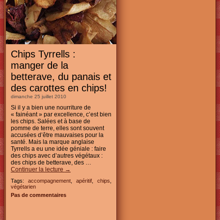
Chips Tyrrells :
manger de la
betterave, du panais et
des carottes en chips!
dimanche 25 juillet 2010
Si il y a bien une nourriture de
« fainéant » par excellence, c’est bien
les chips. Salées et à base de
pomme de terre, elles sont souvent
accusées d’être mauvaises pour la
santé. Mais la marque anglaise
Tyrrells a eu une idée géniale : faire
des chips avec d’autres végétaux :
des chips de betterave, des …
Continuer la lecture
→
Tags:
accompagnement
,
apéritif
,
chips
,
végétarien
Pas de commentaires