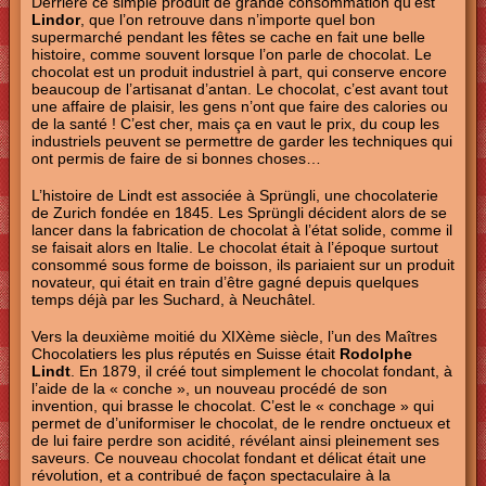
Derrière ce simple produit de grande consommation qu’est
Lindor
, que l’on retrouve dans n’importe quel bon
supermarché pendant les fêtes se cache en fait une belle
histoire, comme souvent lorsque l’on parle de chocolat. Le
chocolat est un produit industriel à part, qui conserve encore
beaucoup de l’artisanat d’antan. Le chocolat, c’est avant tout
une affaire de plaisir, les gens n’ont que faire des calories ou
de la santé ! C’est cher, mais ça en vaut le prix, du coup les
industriels peuvent se permettre de garder les techniques qui
ont permis de faire de si bonnes choses…
L’histoire de Lindt est associée à Sprüngli, une chocolaterie
de Zurich fondée en 1845. Les Sprüngli décident alors de se
lancer dans la fabrication de chocolat à l’état solide, comme il
se faisait alors en Italie. Le chocolat était à l’époque surtout
consommé sous forme de boisson, ils pariaient sur un produit
novateur, qui était en train d’être gagné depuis quelques
temps déjà par les Suchard, à Neuchâtel.
Vers la deuxième moitié du XIXème siècle, l’un des Maîtres
Chocolatiers les plus réputés en Suisse était
Rodolphe
Lindt
. En 1879, il créé tout simplement le chocolat fondant, à
l’aide de la « conche », un nouveau procédé de son
invention, qui brasse le chocolat. C’est le « conchage » qui
permet de d’uniformiser le chocolat, de le rendre onctueux et
de lui faire perdre son acidité, révélant ainsi pleinement ses
saveurs. Ce nouveau chocolat fondant et délicat était une
révolution, et a contribué de façon spectaculaire à la