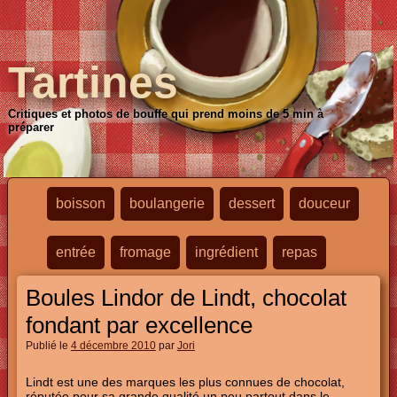
Tartines
Critiques et photos de bouffe qui prend moins de 5 min à
préparer
boisson
boulangerie
dessert
douceur
entrée
fromage
ingrédient
repas
Boules Lindor de Lindt, chocolat
fondant par excellence
Publié le
4 décembre 2010
par
Jori
Lindt est une des marques les plus connues de chocolat,
réputée pour sa grande qualité un peu partout dans le