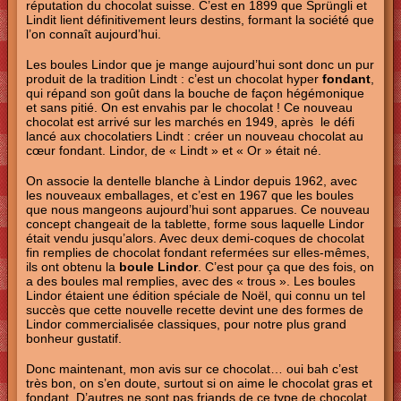
réputation du chocolat suisse. C’est en 1899 que Sprüngli et
Lindit lient définitivement leurs destins, formant la société que
l’on connaît aujourd’hui.
Les boules Lindor que je mange aujourd’hui sont donc un pur
produit de la tradition Lindt : c’est un chocolat hyper
fondant
,
qui répand son goût dans la bouche de façon hégémonique
et sans pitié. On est envahis par le chocolat ! Ce nouveau
chocolat est arrivé sur les marchés en 1949, après le défi
lancé aux chocolatiers Lindt : créer un nouveau chocolat au
cœur fondant. Lindor, de « Lindt » et « Or » était né.
On associe la dentelle blanche à Lindor depuis 1962, avec
les nouveaux emballages, et c’est en 1967 que les boules
que nous mangeons aujourd’hui sont apparues. Ce nouveau
concept changeait de la tablette, forme sous laquelle Lindor
était vendu jusqu’alors. Avec deux demi-coques de chocolat
fin remplies de chocolat fondant refermées sur elles-mêmes,
ils ont obtenu la
boule Lindor
. C’est pour ça que des fois, on
a des boules mal remplies, avec des « trous ». Les boules
Lindor étaient une édition spéciale de Noël, qui connu un tel
succès que cette nouvelle recette devint une des formes de
Lindor commercialisée classiques, pour notre plus grand
bonheur gustatif.
Donc maintenant, mon avis sur ce chocolat… oui bah c’est
très bon, on s’en doute, surtout si on aime le chocolat gras et
fondant. D’autres ne sont pas friands de ce type de chocolat,