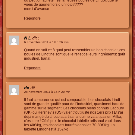
où peut on acheter les fameuses boules de Lindor, que je
viens de gagner lors d’un loto?????
merci d’avance
Répondre
N L
dit :
6 novembre 2011 à 19 h 26 min
Quand on sait ce à quoi peut ressembler un bon chocolat, ces
boules de Lindt ne sont que le reflet de leurs ingrédients: goût
industriel, banal.
Répondre
dc
dit :
28 novembre 2011 à 14 h 20 min
Il faut comparer ce qui est comparable. Les chocolats Lindt
sont de grande qualité pour de l’industriel, quasiment haut de
gamme sur le segment. Les chocolats biens connus Cadbury
(UK) ou Hershey’s (US) valent tout juste nos 1ers prix ! Et j’ai
déjà mangé du chocolat artisanal qui ne valait pas un Milka,
c’est dire ! Côté prix, le chocolat tablette artisanal vaut dans
les 40€/kg, les chocolats fourrés dans les 70-80€/kg. La
tablette Lindor est à 15€/kg.