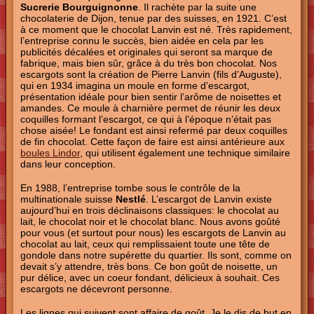
Sucrerie Bourguignonne
. Il rachète par la suite une
chocolaterie de Dijon, tenue par des suisses, en 1921. C’est
à ce moment que le chocolat Lanvin est né. Très rapidement,
l’entreprise connu le succès, bien aidée en cela par les
publicités décalées et originales qui seront sa marque de
fabrique, mais bien sûr, grâce à du très bon chocolat. Nos
escargots sont la création de Pierre Lanvin (fils d’Auguste),
qui en 1934 imagina un moule en forme d’escargot,
présentation idéale pour bien sentir l’arôme de noisettes et
amandes. Ce moule à charnière permet de réunir les deux
coquilles formant l’escargot, ce qui à l’époque n’était pas
chose aisée! Le fondant est ainsi refermé par deux coquilles
de fin chocolat. Cette façon de faire est ainsi antérieure aux
boules Lindor
, qui utilisent également une technique similaire
dans leur conception.
En 1988, l’entreprise tombe sous le contrôle de la
multinationale suisse
Nestlé
. L’escargot de Lanvin existe
aujourd’hui en trois déclinaisons classiques: le chocolat au
lait, le chocolat noir et le chocolat blanc. Nous avons goûté
pour vous (et surtout pour nous) les escargots de Lanvin au
chocolat au lait, ceux qui remplissaient toute une tête de
gondole dans notre supérette du quartier. Ils sont, comme on
devait s’y attendre, très bons. Ce bon goût de noisette, un
pur délice, avec un coeur fondant, délicieux à souhait. Ces
escargots ne décevront personne.
Les lignes qui suivent sont affaire de goût. Je le dis de but en