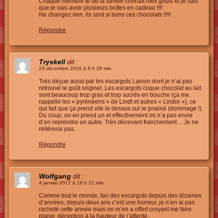
Chaque membre te de la famille connaît mes goûts et je sais
que je vais avoir plusieurs boîtes en cadeau !!!!
Ne changez rien, ils sont si bons ces chocolats !!!!!
Répondre
Tryskell
dit :
23 décembre 2016 à 8 h 29 min
Très déçue aussi par les escargots Lanvin dont je n’ai pas
retrouvé le goût originel. Les escargots coque chocolat au lait
sont beaucoup trop gras et trop sucrés en bouche (ça me
rappelle les « pyrénéens » de Lindt et autres « Lindor »), ce
qui fait que ça prend vite le dessus sur le praliné (dommage !).
Du coup, on en prend un et effectivement on n’a pas envie
d’en reprendre un autre. Très décevant franchement… Je ne
réitérerai pas.
Répondre
Wolfgang
dit :
4 janvier 2017 à 16 h 21 min
Comme tout le monde, fan des escargots depuis des dizaines
d’années, depuis deux ans c’est une horreur, je n’en ai pas
racheté cette année mais on m’en a offert croyant me faire
plaisir, déception à la hauteur de l’attente..