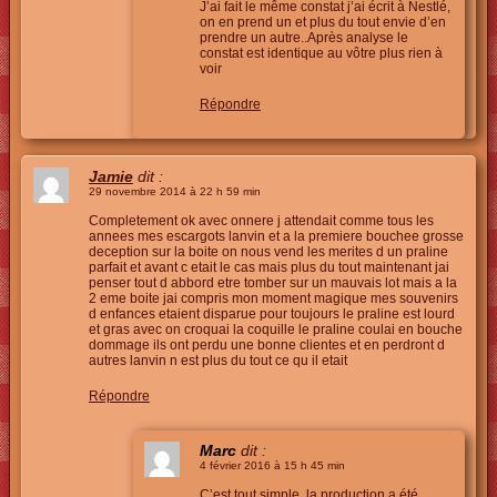
J’ai fait le même constat j’ai écrit à Nestlé,
on en prend un et plus du tout envie d’en
prendre un autre..Après analyse le
constat est identique au vôtre plus rien à
voir
Répondre
Jamie
dit :
29 novembre 2014 à 22 h 59 min
Completement ok avec onnere j attendait comme tous les
annees mes escargots lanvin et a la premiere bouchee grosse
deception sur la boite on nous vend les merites d un praline
parfait et avant c etait le cas mais plus du tout maintenant jai
penser tout d abbord etre tomber sur un mauvais lot mais a la
2 eme boite jai compris mon moment magique mes souvenirs
d enfances etaient disparue pour toujours le praline est lourd
et gras avec on croquai la coquille le praline coulai en bouche
dommage ils ont perdu une bonne clientes et en perdront d
autres lanvin n est plus du tout ce qu il etait
Répondre
Marc
dit :
4 février 2016 à 15 h 45 min
C’est tout simple, la production a été