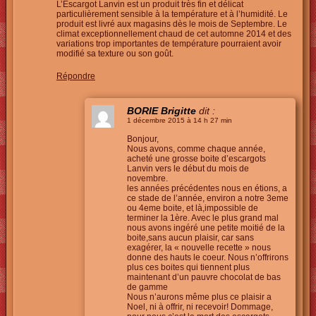
L’Escargot Lanvin est un produit très fin et délicat
particulièrement sensible à la température et à l’humidité. Le
produit est livré aux magasins dès le mois de Septembre. Le
climat exceptionnellement chaud de cet automne 2014 et des
variations trop importantes de température pourraient avoir
modifié sa texture ou son goût.
Répondre
BORIE Brigitte
dit :
1 décembre 2015 à 14 h 27 min
Bonjour,
Nous avons, comme chaque année,
acheté une grosse boite d’escargots
Lanvin vers le début du mois de
novembre.
les années précédentes nous en étions, a
ce stade de l’année, environ a notre 3eme
ou 4eme boite, et là,impossible de
terminer la 1ère. Avec le plus grand mal
nous avons ingéré une petite moitié de la
boite,sans aucun plaisir, car sans
exagérer, la « nouvelle recette » nous
donne des hauts le coeur. Nous n’offrirons
plus ces boites qui tiennent plus
maintenant d’un pauvre chocolat de bas
de gamme
Nous n’aurons même plus ce plaisir a
Noel, ni à offrir, ni recevoir! Dommage,