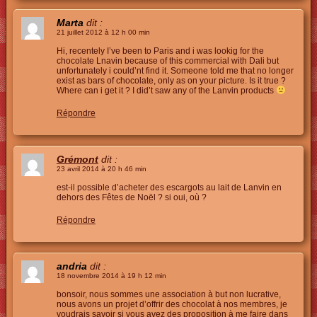
Marta
dit :
21 juillet 2012 à 12 h 00 min
Hi, recentely I’ve been to Paris and i was lookig for the
chocolate Lnavin because of this commercial with Dali but
unfortunately i could’nt find it. Someone told me that no longer
exist as bars of chocolate, only as on your picture. Is it true ?
Where can i get it ? I did’t saw any of the Lanvin products
Répondre
Grémont
dit :
23 avril 2014 à 20 h 46 min
est-il possible d’acheter des escargots au lait de Lanvin en
dehors des Fêtes de Noël ? si oui, où ?
Répondre
andria
dit :
18 novembre 2014 à 19 h 12 min
bonsoir, nous sommes une association à but non lucrative,
nous avons un projet d’offrir des chocolat à nos membres, je
voudrais savoir si vous avez des proposition à me faire dans