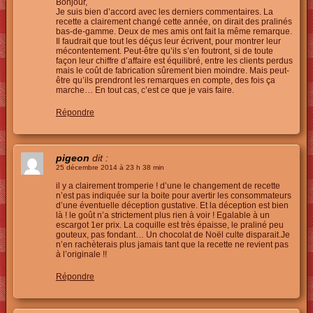
Bonjour,
Je suis bien d’accord avec les derniers commentaires. La
recette a clairement changé cette année, on dirait des pralinés
bas-de-gamme. Deux de mes amis ont fait la même remarque.
Il faudrait que tout les déçus leur écrivent, pour montrer leur
mécontentement. Peut-être qu’ils s’en foutront, si de toute
façon leur chiffre d’affaire est équilibré, entre les clients perdus
mais le coût de fabrication sûrement bien moindre. Mais peut-
être qu’ils prendront les remarques en compte, des fois ça
marche… En tout cas, c’est ce que je vais faire.
Répondre
pigeon
dit :
25 décembre 2014 à 23 h 38 min
il y a clairement tromperie ! d’une le changement de recette
n’est pas indiquée sur la boite pour avertir les consommateurs
d’une éventuelle déception gustative. Et la déception est bien
là ! le goût n’a strictement plus rien à voir ! Egalable à un
escargot 1er prix. La coquille est très épaisse, le praliné peu
gouteux, pas fondant… Un chocolat de Noël culte disparait.Je
n’en rachèterais plus jamais tant que la recette ne revient pas
à l’originale !!
Répondre