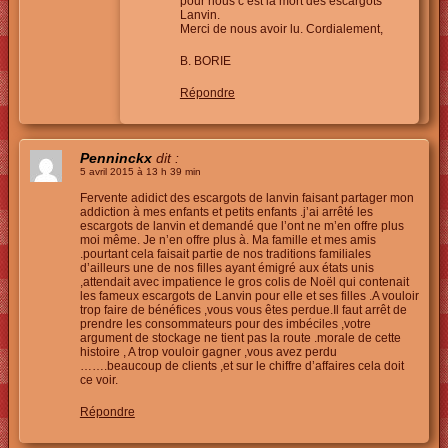
pour nous c’est la mort des escargots
Lanvin.
Merci de nous avoir lu. Cordialement,
B. BORIE
Répondre
Penninckx
dit :
5 avril 2015 à 13 h 39 min
Fervente adidict des escargots de lanvin faisant partager mon
addiction à mes enfants et petits enfants .j’ai arrêté les
escargots de lanvin et demandé que l’ont ne m’en offre plus
moi même. Je n’en offre plus à. Ma famille et mes amis
.pourtant cela faisait partie de nos traditions familiales
d’ailleurs une de nos filles ayant émigré aux états unis
,attendait avec impatience le gros colis de Noël qui contenait
les fameux escargots de Lanvin pour elle et ses filles .A vouloir
trop faire de bénéfices ,vous vous êtes perdue.Il faut arrêt de
prendre les consommateurs pour des imbéciles ,votre
argument de stockage ne tient pas la route .morale de cette
histoire , A trop vouloir gagner ,vous avez perdu
…….beaucoup de clients ,et sur le chiffre d’affaires cela doit
ce voir.
Répondre