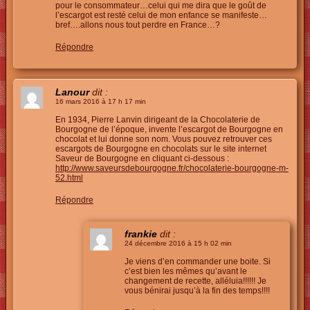
pour le consommateur…celui qui me dira que le goût de
l’escargot est resté celui de mon enfance se manifeste…
bref….allons nous tout perdre en France…?
Répondre
Lanour
dit :
16 mars 2016 à 17 h 17 min
En 1934, Pierre Lanvin dirigeant de la Chocolaterie de
Bourgogne de l’époque, invente l’escargot de Bourgogne en
chocolat et lui donne son nom. Vous pouvez retrouver ces
escargots de Bourgogne en chocolats sur le site internet
Saveur de Bourgogne en cliquant ci-dessous :
http://www.saveursdebourgogne.fr/chocolaterie-bourgogne-m-
52.html
Répondre
frankie
dit :
24 décembre 2016 à 15 h 02 min
Je viens d’en commander une boite. Si
c’est bien les mêmes qu’avant le
changement de recette, alléluia!!!!!! Je
vous bénirai jusqu’à la fin des temps!!!!