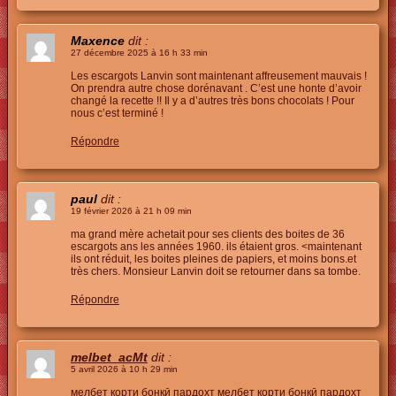
Maxence
dit :
27 décembre 2025 à 16 h 33 min
Les escargots Lanvin sont maintenant affreusement mauvais !
On prendra autre chose dorénavant . C’est une honte d’avoir
changé la recette !! Il y a d’autres très bons chocolats ! Pour
nous c’est terminé !
Répondre
paul
dit :
19 février 2026 à 21 h 09 min
ma grand mère achetait pour ses clients des boites de 36
escargots ans les années 1960. ils étaient gros. <maintenant
ils ont réduit, les boites pleines de papiers, et moins bons.et
très chers. Monsieur Lanvin doit se retourner dans sa tombe.
Répondre
melbet_acMt
dit :
5 avril 2026 à 10 h 29 min
мелбет корти бонкӣ пардохт
мелбет корти бонкӣ пардохт