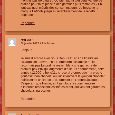
n’ont-ils pas de palais ? Ou bien faut-il tuer cette variété de
praliné pour faire place à des gammes plus rentables ? En
tout cas quel mépris des consommateurs. Je boycotte la
marque LANVIN jusqu’au rétablissement de la recette
originale.
Répondre
red
dit :
26 janvier 2015 à 9 h 14 min
Bonjour,
Je suis d’accord avec vous.Depuis 45 ans de fidélité au
escargot de Lanvin, c’est la première fois que je ne les
reconnais pas.Le praliné ressemble à une ganache de
premier prix.Prix qui augmente d’ailleurs énormément , cette
année (12.90€ la boite).Le chocolat d’enrobage n’a plus le
gout d’un bon chocolat au lait, il tant vers le gout du chocolat
noir(comme un chocolat de premier prix, genre Jacquot).
J’espérant que Nestlé, en lisant tous les commentaire
d’internet, respectent les fidèles client, qui veulent garder les
chocolat si particulier.
Répondre