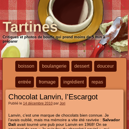
Tartines
Critiques et photos de bouffe qui prend moins de 5 min à
préparer
boisson
boulangerie
dessert
douceur
entrée
fromage
ingrédient
repas
Chocolat Lanvin, l’Escargot
Publié le
14 décembre 2010
par
Jori
Lanvin, c’est une marque de chocolats bien connue. Je
l’avais oublié, mais ma mémoire a vite été ravivée :
Salvador
Dali
avait tourné une pub pour Lanvin en 1968! On se