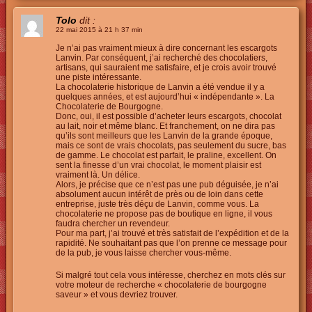
Tolo
dit :
22 mai 2015 à 21 h 37 min
Je n’ai pas vraiment mieux à dire concernant les escargots
Lanvin. Par conséquent, j’ai recherché des chocolatiers,
artisans, qui sauraient me satisfaire, et je crois avoir trouvé
une piste intéressante.
La chocolaterie historique de Lanvin a été vendue il y a
quelques années, et est aujourd’hui « indépendante ». La
Chocolaterie de Bourgogne.
Donc, oui, il est possible d’acheter leurs escargots, chocolat
au lait, noir et même blanc. Et franchement, on ne dira pas
qu’ils sont meilleurs que les Lanvin de la grande époque,
mais ce sont de vrais chocolats, pas seulement du sucre, bas
de gamme. Le chocolat est parfait, le praline, excellent. On
sent la finesse d’un vrai chocolat, le moment plaisir est
vraiment là. Un délice.
Alors, je précise que ce n’est pas une pub déguisée, je n’ai
absolument aucun intérêt de près ou de loin dans cette
entreprise, juste très déçu de Lanvin, comme vous. La
chocolaterie ne propose pas de boutique en ligne, il vous
faudra chercher un revendeur.
Pour ma part, j’ai trouvé et très satisfait de l’expédition et de la
rapidité. Ne souhaitant pas que l’on prenne ce message pour
de la pub, je vous laisse chercher vous-même.
Si malgré tout cela vous intéresse, cherchez en mots clés sur
votre moteur de recherche « chocolaterie de bourgogne
saveur » et vous devriez trouver.