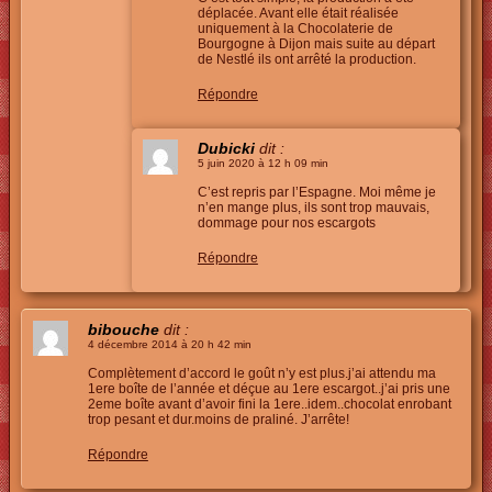
déplacée. Avant elle était réalisée
uniquement à la Chocolaterie de
Bourgogne à Dijon mais suite au départ
de Nestlé ils ont arrêté la production.
Répondre
Dubicki
dit :
5 juin 2020 à 12 h 09 min
C’est repris par l’Espagne. Moi même je
n’en mange plus, ils sont trop mauvais,
dommage pour nos escargots
Répondre
bibouche
dit :
4 décembre 2014 à 20 h 42 min
Complètement d’accord le goût n’y est plus.j’ai attendu ma
1ere boîte de l’année et déçue au 1ere escargot..j’ai pris une
2eme boîte avant d’avoir fini la 1ere..idem..chocolat enrobant
trop pesant et dur.moins de praliné. J’arrête!
Répondre