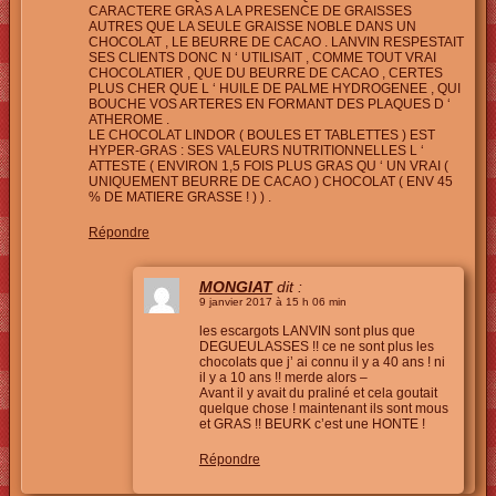
CARACTERE GRAS A LA PRESENCE DE GRAISSES
AUTRES QUE LA SEULE GRAISSE NOBLE DANS UN
CHOCOLAT , LE BEURRE DE CACAO . LANVIN RESPESTAIT
SES CLIENTS DONC N ‘ UTILISAIT , COMME TOUT VRAI
CHOCOLATIER , QUE DU BEURRE DE CACAO , CERTES
PLUS CHER QUE L ‘ HUILE DE PALME HYDROGENEE , QUI
BOUCHE VOS ARTERES EN FORMANT DES PLAQUES D ‘
ATHEROME .
LE CHOCOLAT LINDOR ( BOULES ET TABLETTES ) EST
HYPER-GRAS : SES VALEURS NUTRITIONNELLES L ‘
ATTESTE ( ENVIRON 1,5 FOIS PLUS GRAS QU ‘ UN VRAI (
UNIQUEMENT BEURRE DE CACAO ) CHOCOLAT ( ENV 45
% DE MATIERE GRASSE ! ) ) .
Répondre
MONGIAT
dit :
9 janvier 2017 à 15 h 06 min
les escargots LANVIN sont plus que
DEGUEULASSES !! ce ne sont plus les
chocolats que j’ ai connu il y a 40 ans ! ni
il y a 10 ans !! merde alors –
Avant il y avait du praliné et cela goutait
quelque chose ! maintenant ils sont mous
et GRAS !! BEURK c’est une HONTE !
Répondre