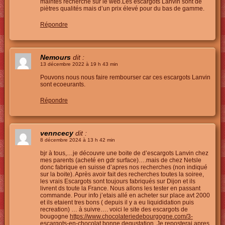
maintes recherche sur le web.Les escargots Lanvin sont de
piètres qualités mais d’un prix élevé pour du bas de gamme.
Répondre
Nemours
dit :
13 décembre 2022 à 19 h 43 min
Pouvons nous nous faire rembourser car ces escargots Lanvin
sont ecoeurants.
Répondre
venncecy
dit :
8 décembre 2024 à 13 h 42 min
bjr à tous,…je découvre une boite de d’escargots Lanvin chez
mes parents (acheté en gdr surface)….mais de chez Netsle
donc fabrique en suisse d’apres nos recherches (non indiqué
sur la boite). Après avoir fait des recherches toutes la soiree,
les vrais Escargots sont toujours fabriqués sur Dijon et ils
livrent ds toute la France. Nous allons les tester en passant
commande. Pour info j’etais allé en acheter sur place avt 2000
et ils etaient tres bons ( depuis il y a eu liquididation puis
recreation) … à suivre…. voici le site des escargots de
bougogne
https://www.chocolateriedebourgogne.com/3-
escargots-en-chocolat
bonne degustation. Je reposterai apres