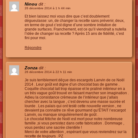
Ninou
dit :
26 décembre 2014 à 1 h 44 min
Et bien laissez moi vous dire que c’est doublement
dégueulasse: un, de changer la recette sans prévenir, deux,
en terme de gout c’est digne d’une sombre imitation de
grande surfaces. Franchement, est ce qu’il viendrait a nutella
l’idée de changer sa recette ? Après 15 ans de fidélité, c’est
fini pour moi.
Répondre
Zonza
dit :
26 décembre 2014 à 22 h 11 min
Je suis terriblement déçue des escargots Lanvin de ce Noël
2014 . Leur goût est digne d’un chocolat bas de gamme .
Coquille chocolat lait trop épaisse et le praliné intérieur en a
un très vague goût trouvé en faisant marcher son imagination .
Adieu la consistance crèmeuse de l’intérieur que j’allais
chercher avec la langue , c’est devenu une masse sucrée et
lourde . Les palais qui ont testé cette nouvelle version , ne
devaient pa connaitre ce rêve gourmand qu’ÉTAIT l’escargot
Lanvin, ou manque singulièrement de goût .
Le chocolat fétiche de Noël est mort pour notre nombreuse
famille ,si vous persistez dans cette fabrication . Dommage ,
vous perdez une sacrée clientèle !
Merci de votre attention , espérant que vous reviendrez sur la
recette de toujours . PZ