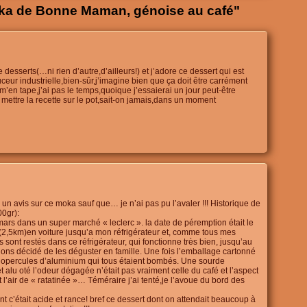
ka de Bonne Maman, génoise au café"
desserts(…ni rien d’autre,d’ailleurs!) et j’adore ce dessert qui est
eur industrielle,bien-sûr,j’imagine bien que ça doit être carrément
’en tape,j’ai pas le temps,quoique j’essaierai un jour peut-être
 mettre la recette sur le pot,sait-on jamais,dans un moment
un avis sur ce moka sauf que… je n’ai pas pu l’avaler !!! Historique de
00gr):
mars dans un super marché « leclerc ». la date de péremption était le
e (2,5km)en voiture jusqu’a mon réfrigérateur et, comme tous mes
 sont restés dans ce réfrigérateur, qui fonctionne très bien, jusqu’au
ons décidé de les déguster en famille. Une fois l’emballage cartonné
es opercules d’aluminium qui tous étaient bombés. Une sourde
t alu oté l’odeur dégagée n’était pas vraiment celle du café et l’aspect
l’air de « ratatinée »… Téméraire j’ai tenté,je l’avoue du bord des
 c’était acide et rance! bref ce dessert dont on attendait beaucoup à