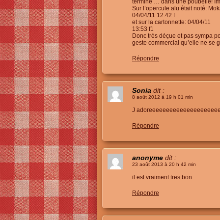
terminé … dans une poubelle! Ima
Sur l’opercule alu était noté: Mo
04/04/11 12:42 f
et sur la cartonnette: 04/04/11
13:53 f1
Donc très déçue et pas sympa p
geste commercial qu’elle ne se gè
Répondre
Sonia
dit :
8 août 2012 à 19 h 01 min
J adoreeeeeeeeeeeeeeeeeeee
Répondre
anonyme
dit :
23 août 2013 à 20 h 42 min
il est vraiment tres bon
Répondre