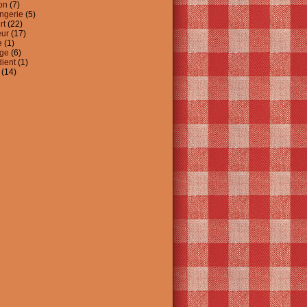
on
(7)
ngerie
(5)
rt
(22)
ur
(17)
e
(1)
ge
(6)
dient
(1)
(14)