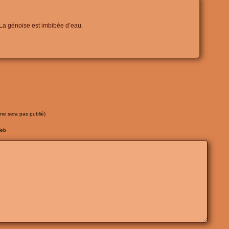
 La génoise est imbibée d’eau.
(ne sera pas publié)
Web