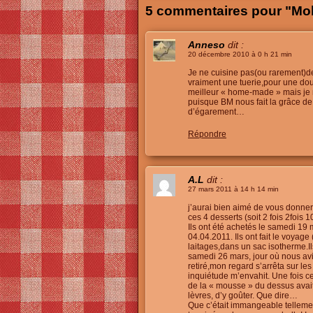
5 commentaires pour "Mo
Anneso
dit :
20 décembre 2010 à 0 h 21 min
Je ne cuisine pas(ou rarement)de 
vraiment une tuerie,pour une douc
meilleur « home-made » mais je m
puisque BM nous fait la grâce de
d’égarement…
Répondre
A.L
dit :
27 mars 2011 à 14 h 14 min
j’aurai bien aimé de vous donner 
ces 4 desserts (soit 2 fois 2fois 1
Ils ont été achetés le samedi 19 
04.04.2011. Ils ont fait le voyag
laitages,dans un sac isotherme.Ils
samedi 26 mars, jour où nous avi
retiré,mon regard s’arrêta sur l
inquiétude m’envahit. Une fois ce
de la « mousse » du dessus avait 
lèvres, d’y goûter. Que dire…
Que c’était immangeable tellement