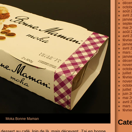
déce
octob
août 
avril 
janvi
septe
mai 2
août 
avril 
févri
janvi
avril 
mars 
janvi
déce
nove
octob
juille
févri
nove
octob
juille
juin 
mai 2
avril 
mars 
févri
Moka Bonne Maman
Cat
essert au café, loin de là, mais décevant. J’ai en bonne