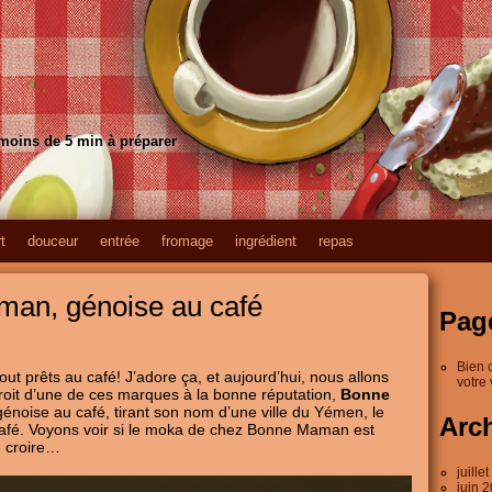
 moins de 5 min à préparer
t
douceur
entrée
fromage
ingrédient
repas
an, génoise au café
Pag
Bien 
tout prêts au café! J’adore ça, et aujourd’hui, nous allons
votre 
 droit d’une de ces marques à la bonne réputation,
Bonne
énoise au café, tirant son nom d’une ville du Yémen, le
Arc
afé. Voyons voir si le moka de chez Bonne Maman est
e croire…
juille
juin 