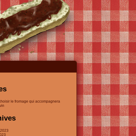
es
choisir le fromage qui accompagnera
vin
hives
t 2023
2023