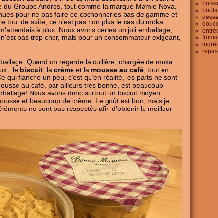
boiss
tie du Groupe Andros, tout comme la marque Mamie Nova.
boula
nnues pour ne pas faire de cochonneries bas de gamme et
desse
e tout de suite, ce n’est pas non plus le cas du moka
douce
attendais à plus. Nous avons certes un joli emballage,
entré
ix n’est pas trop cher, mais pour un consommateur exigeant,
froma
ingré
repas
mballage. Quand on regarde la cuillère, chargée de moka,
ux : le
biscuit
, la
crème
et la
mousse au café
, tout en
 qui flanche un peu, c’est qu’en réalité, les parts ne sont
mousse au café, par ailleurs très bonne, est beaucoup
mballage! Nous avons donc surtout un biscuit moyen
mousse et beaucoup de crème. Le goût est bon, mais je
éléments ne sont pas respectés afin d’obtenir le meilleur