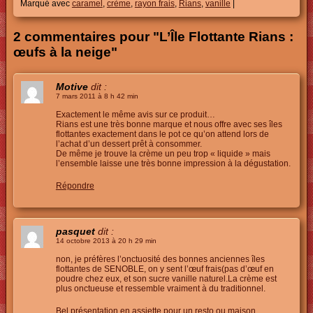
Marqué avec
caramel
,
crème
,
rayon frais
,
Rians
,
vanille
|
2 commentaires pour "L’Île Flottante Rians :
œufs à la neige"
Motive
dit :
7 mars 2011 à 8 h 42 min
Exactement le même avis sur ce produit…
Rians est une très bonne marque et nous offre avec ses îles
flottantes exactement dans le pot ce qu’on attend lors de
l’achat d’un dessert prêt à consommer.
De même je trouve la crème un peu trop « liquide » mais
l’ensemble laisse une très bonne impression à la dégustation.
Répondre
pasquet
dit :
14 octobre 2013 à 20 h 29 min
non, je préfères l’onctuosité des bonnes anciennes îles
flottantes de SENOBLE, on y sent l’œuf frais(pas d’œuf en
poudre chez eux, et son sucre vanille naturel.La crème est
plus onctueuse et ressemble vraiment à du traditionnel.
Bel présentation en assiette pour un resto ou maison…