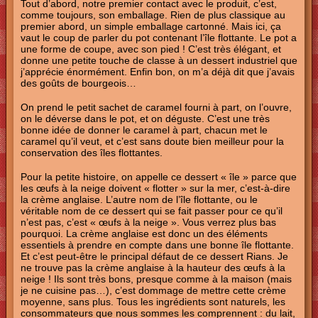
Tout d’abord, notre premier contact avec le produit, c’est,
comme toujours, son emballage. Rien de plus classique au
premier abord, un simple emballage cartonné. Mais ici, ça
vaut le coup de parler du pot contenant l’île flottante. Le pot a
une forme de coupe, avec son pied ! C’est très élégant, et
donne une petite touche de classe à un dessert industriel que
j’apprécie énormément. Enfin bon, on m’a déjà dit que j’avais
des goûts de bourgeois…
On prend le petit sachet de caramel fourni à part, on l’ouvre,
on le déverse dans le pot, et on déguste. C’est une très
bonne idée de donner le caramel à part, chacun met le
caramel qu’il veut, et c’est sans doute bien meilleur pour la
conservation des îles flottantes.
Pour la petite histoire, on appelle ce dessert « île » parce que
les œufs à la neige doivent « flotter » sur la mer, c’est-à-dire
la crème anglaise. L’autre nom de l’île flottante, ou le
véritable nom de ce dessert qui se fait passer pour ce qu’il
n’est pas, c’est « œufs à la neige ». Vous verrez plus bas
pourquoi. La crème anglaise est donc un des éléments
essentiels à prendre en compte dans une bonne île flottante.
Et c’est peut-être le principal défaut de ce dessert Rians. Je
ne trouve pas la crème anglaise à la hauteur des œufs à la
neige ! Ils sont très bons, presque comme à la maison (mais
je ne cuisine pas…), c’est dommage de mettre cette crème
moyenne, sans plus. Tous les ingrédients sont naturels, les
consommateurs que nous sommes les comprennent : du lait,