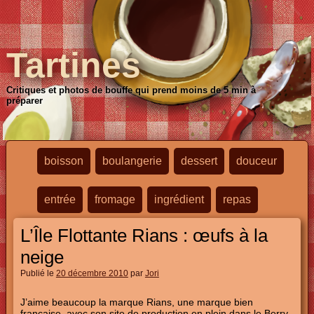
Tartines
Critiques et photos de bouffe qui prend moins de 5 min à
préparer
boisson
boulangerie
dessert
douceur
entrée
fromage
ingrédient
repas
L’Île Flottante Rians : œufs à la
neige
Publié le
20 décembre 2010
par
Jori
J’aime beaucoup la marque Rians, une marque bien
française, avec son site de production en plein dans le Berry,