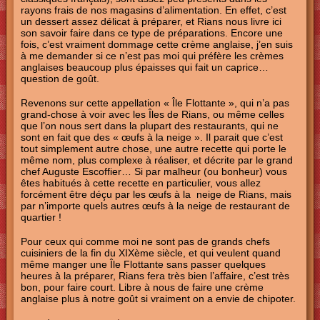
rayons frais de nos magasins d’alimentation. En effet, c’est
un dessert assez délicat à préparer, et Rians nous livre ici
son savoir faire dans ce type de préparations. Encore une
fois, c’est vraiment dommage cette crème anglaise, j’en suis
à me demander si ce n’est pas moi qui préfère les crèmes
anglaises beaucoup plus épaisses qui fait un caprice…
question de goût.
Revenons sur cette appellation « Île Flottante », qui n’a pas
grand-chose à voir avec les Îles de Rians, ou même celles
que l’on nous sert dans la plupart des restaurants, qui ne
sont en fait que des « œufs à la neige ». Il parait que c’est
tout simplement autre chose, une autre recette qui porte le
même nom, plus complexe à réaliser, et décrite par le grand
chef Auguste Escoffier… Si par malheur (ou bonheur) vous
êtes habitués à cette recette en particulier, vous allez
forcément être déçu par les œufs à la neige de Rians, mais
par n’importe quels autres œufs à la neige de restaurant de
quartier !
Pour ceux qui comme moi ne sont pas de grands chefs
cuisiniers de la fin du XIXème siècle, et qui veulent quand
même manger une Île Flottante sans passer quelques
heures à la préparer, Rians fera très bien l’affaire, c’est très
bon, pour faire court. Libre à nous de faire une crème
anglaise plus à notre goût si vraiment on a envie de chipoter.