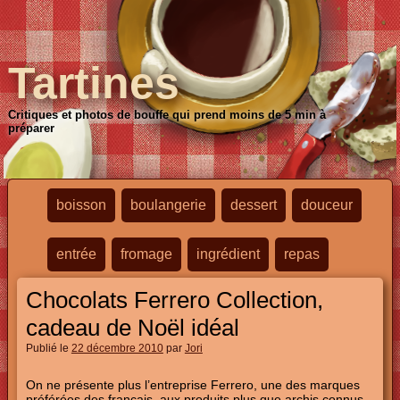
Tartines
Critiques et photos de bouffe qui prend moins de 5 min à
préparer
boisson
boulangerie
dessert
douceur
entrée
fromage
ingrédient
repas
Chocolats Ferrero Collection,
cadeau de Noël idéal
Publié le
22 décembre 2010
par
Jori
On ne présente plus l’entreprise Ferrero, une des marques
préférées des français, aux produits plus que archis connus.