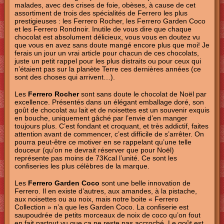
malades, avec des crises de foie, obèses, à cause de cet
assortiment de trois des spécialités de Ferrero les plus
prestigieuses : les Ferrero Rocher, les Ferrero Garden Coco
et les Ferrero Rondnoir. Inutile de vous dire que chaque
chocolat est absolument délicieux, vous vous en doutez vu
que vous en avez sans doute mangé encore plus que moi! Je
ferais un jour un vrai article pour chacun de ces chocolats,
juste un petit rappel pour les plus distraits ou pour ceux qui
n’étaient pas sur la planète Terre ces dernières années (ce
sont des choses qui arrivent…).
Les
Ferrero Rocher
sont sans doute le chocolat de Noël par
excellence. Présentés dans un élégant emballage doré, son
goût de chocolat au lait et de noisettes est un souvenir exquis
en bouche, uniquement gâché par l’envie d’en manger
toujours plus. C’est fondant et croquant, et très addictif, faites
attention avant de commencer, c’est difficile de s’arrêter. On
pourra peut-être ce motiver en se rappelant qu’une telle
douceur (qu’on ne devrait réserver que pour Noël)
représente pas moins de 73Kcal l’unité. Ce sont les
confiseries les plus célèbres de la marque.
Les
Ferrero Garden Coco
sont une belle innovation de
Ferrero. Il en existe d’autres, aux amandes, à la pistache,
aux noisettes ou au noix, mais notre boite « Ferrero
Collection » n’a que les Garden Coco. La confiserie est
saupoudrée de petits morceaux de noix de coco qu’on fout
en fait partout vu que ça ne reste pas accroché. Le goût est