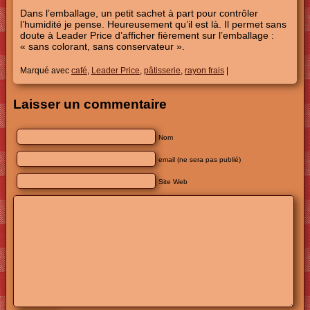
Dans l’emballage, un petit sachet à part pour contrôler
l’humidité je pense. Heureusement qu’il est là. Il permet sans
doute à Leader Price d’afficher fièrement sur l’emballage :
« sans colorant, sans conservateur ».
Marqué avec
café
,
Leader Price
,
pâtisserie
,
rayon frais
|
Laisser un commentaire
Nom
email (ne sera pas publié)
Site Web