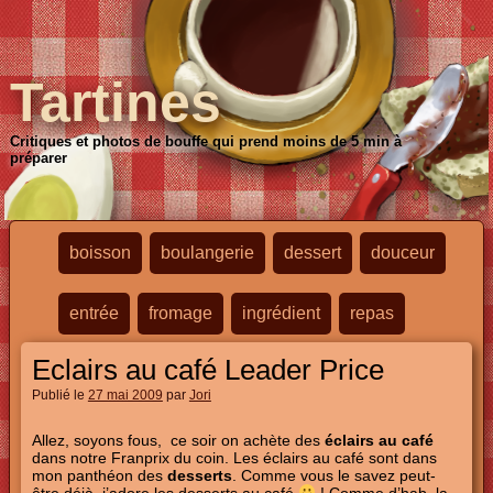
Tartines
Critiques et photos de bouffe qui prend moins de 5 min à
préparer
boisson
boulangerie
dessert
douceur
entrée
fromage
ingrédient
repas
Eclairs au café Leader Price
Publié le
27 mai 2009
par
Jori
Allez, soyons fous, ce soir on achète des
éclairs au café
dans notre Franprix du coin. Les éclairs au café sont dans
mon panthéon des
desserts
. Comme vous le savez peut-