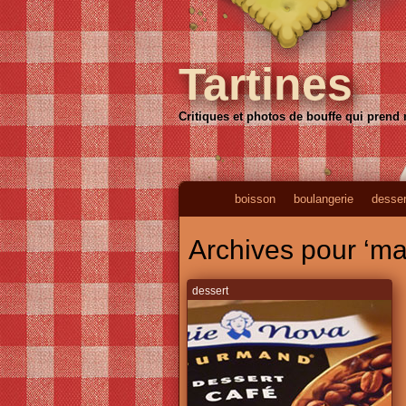
Tartines
Critiques et photos de bouffe qui prend
boisson
boulangerie
desser
Archives pour ‘m
dessert