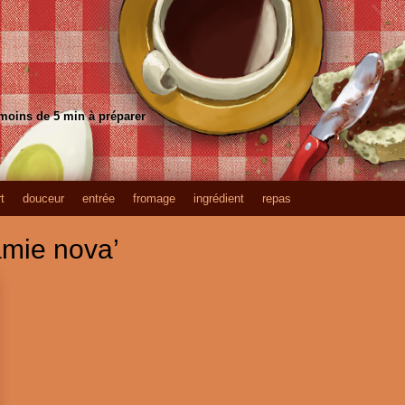
 moins de 5 min à préparer
t
douceur
entrée
fromage
ingrédient
repas
amie nova’