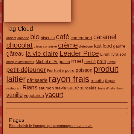
Tag Cloud
bio
café
caramel
biscuits
camembert
abricot
amande
chocolat
crème
fast food
gaufre
citron
conserve
diététique
Leader Price
la vie claire
gâteau
Lindt
livraison
miel
pain
Michel et Augustin
nestlé
marque distributeur
Pepsi
produit
petit-déjeuner
poisson
poire
Petit Navire
rayon frais
laitier
pâtisserie
recette
Regain
Rians
sucré
saumon
stevia
surgelés
restaurant
Terre d'Italia
thon
yaourt
vanille
végétarien
Pages
Bien choisir le fromage qui accompagnera votre vin