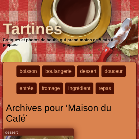
Tartines
Critiques et photos de bouffe qui prend moins de 5 min à
préparer
boisson
boulangerie
dessert
douceur
entrée
fromage
ingrédient
repas
Archives pour ‘Maison du
Café’
dessert