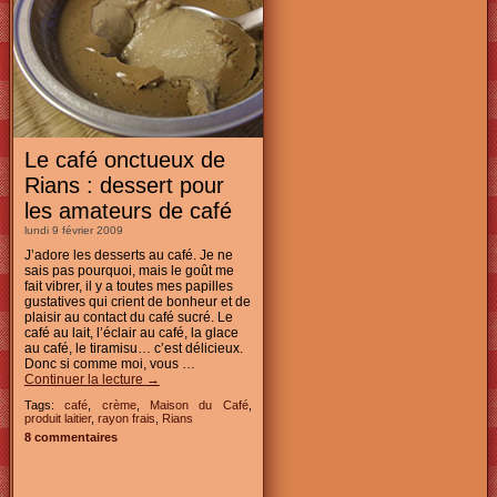
Le café onctueux de
Rians : dessert pour
les amateurs de café
lundi 9 février 2009
J’adore les desserts au café. Je ne
sais pas pourquoi, mais le goût me
fait vibrer, il y a toutes mes papilles
gustatives qui crient de bonheur et de
plaisir au contact du café sucré. Le
café au lait, l’éclair au café, la glace
au café, le tiramisu… c’est délicieux.
Donc si comme moi, vous …
Continuer la lecture
→
Tags:
café
,
crème
,
Maison du Café
,
produit laitier
,
rayon frais
,
Rians
8 commentaires