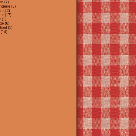
on
(7)
ngerie
(5)
rt
(22)
ur
(17)
e
(1)
ge
(6)
dient
(1)
(14)