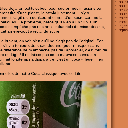
boiss
boula
utilise déjà, en petits cubes, pour sucrer mes infusions ou
desse
orant tiré d’une plante, la stevia justement. Il n’y a
douce
mme il s’agit d’un édulcorant et non d’un sucre comme la
entré
bétiques. Le problème, parce qu’il y en a un : il y a un
froma
ingré
s ceci n’empêche pas nos amis industriels de miser dessus,
repas
 cet arrière-goût avec… du sucre.
 buvant, on voit bien qu’il ne s’agit pas de l’original. Son
e s’il y a toujours du sucre dedans (pour masquer sans
te différence ne m’empêche pas de l’apprécier, c’est tout de
o ou Light! Il ne laisse pas cette mauvaise sensation
ui met longtemps à disparaître, c’est un coca « léger » en
llante.
nnelles de notre Coca classique avec ce Life.