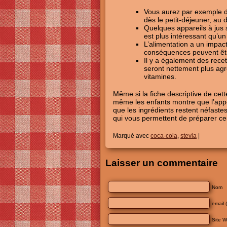
Vous aurez par exemple 
dès le petit-déjeuner, au 
Quelques appareils à jus s
est plus intéressant qu’u
L’alimentation a un impact
conséquences peuvent êt
Il y a également des recet
seront nettement plus agré
vitamines.
Même si la fiche descriptive de cett
même les enfants montre que l’apport 
que les ingrédients restent néfastes 
qui vous permettent de préparer ces
Marqué avec
coca-cola
,
stevia
|
Laisser un commentaire
Nom
email 
Site 