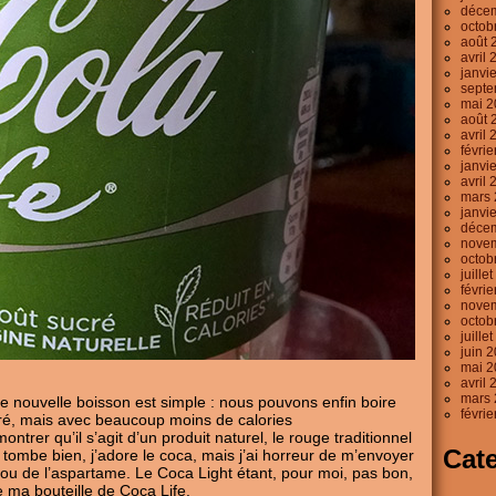
déce
octob
août 
avril 
janvi
septe
mai 2
août 
avril 
févri
janvi
avril 
mars 
janvi
déce
nove
octob
juille
févri
nove
octob
juille
juin 
mai 2
avril 
mars 
 nouvelle boisson est simple : nous pouvons enfin boire
févri
ré, mais avec beaucoup moins de calories
ntrer qu’il s’agit d’un produit naturel, le rouge traditionnel
Cat
 tombe bien, j’adore le coca, mais j’ai horreur de m’envoyer
 ou de l’aspartame. Le Coca Light étant, pour moi, pas bon,
e ma bouteille de Coca Life.