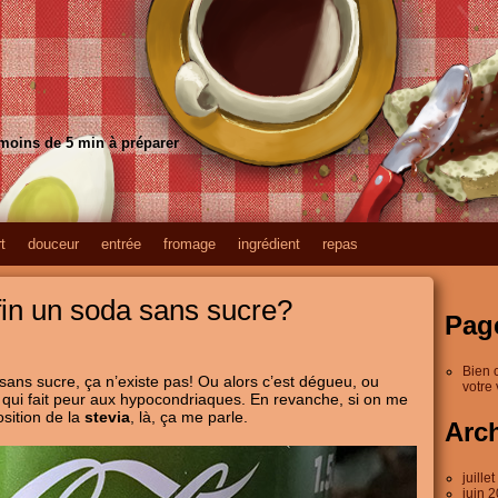
 moins de 5 min à préparer
t
douceur
entrée
fromage
ingrédient
repas
fin un soda sans sucre?
Pag
Bien 
sans sucre, ça n’existe pas! Ou alors c’est dégueu, ou
votre 
qui fait peur aux hypocondriaques. En revanche, si on me
osition de la
stevia
, là, ça me parle.
Arc
juille
juin 