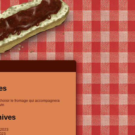
es
choisir le fromage qui accompagnera
vin
hives
t 2023
2023